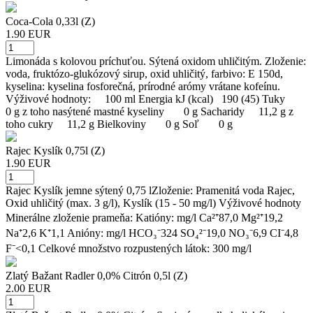
Coca-Cola 0,33l (Z)
1.90 EUR
Limonáda s kolovou príchuťou. Sýtená oxidom uhličitým. Zloženie:
voda, fruktózo-glukózový sirup, oxid uhličitý, farbivo: E 150d,
kyselina: kyselina fosforečná, prírodné arómy vrátane kofeínu.
Výživové hodnoty: 100 ml Energia kJ (kcal) 190 (45) Tuky
0 g z toho nasýtené mastné kyseliny 0 g Sacharidy 11,2 g z
toho cukry 11,2 g Bielkoviny 0 g Soľ 0 g
Rajec Kyslík 0,75l (Z)
1.90 EUR
Rajec Kyslík jemne sýtený 0,75 lZloženie: Pramenitá voda Rajec,
Oxid uhličitý (max. 3 g/l), Kyslík (15 - 50 mg/l) Výživové hodnoty
Minerálne zloženie prameňa: Katióny: mg/l Ca²⁺87,0 Mg²⁺19,2
Na⁺2,6 K⁺1,1 Anióny: mg/l HCO₃⁻324 SO₄²⁻19,0 NO₃⁻6,9 CI⁻4,8
F⁻<0,1 Celkové množstvo rozpustených látok: 300 mg/l
Zlatý Bažant Radler 0,0% Citrón 0,5l (Z)
2.00 EUR