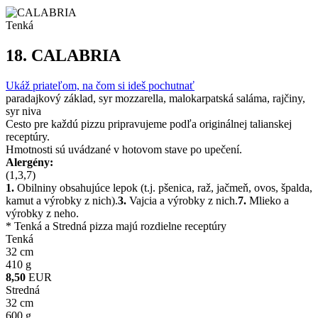
Tenká
18.
CALABRIA
Ukáž priateľom, na čom si ideš pochutnať
paradajkový základ, syr mozzarella, malokarpatská saláma, rajčiny,
syr niva
Cesto pre každú pizzu pripravujeme podľa originálnej talianskej
receptúry.
Hmotnosti sú uvádzané v hotovom stave po upečení.
Alergény:
(1,3,7)
1.
Obilniny obsahujúce lepok (t.j. pšenica, raž, jačmeň, ovos, špalda,
kamut a výrobky z nich).
3.
Vajcia a výrobky z nich.
7.
Mlieko a
výrobky z neho.
* Tenká a Stredná pizza majú rozdielne receptúry
Tenká
32 cm
410 g
8,50
EUR
Stredná
32 cm
600 g