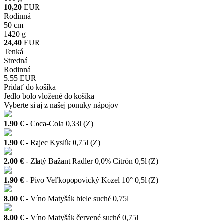
10,20
EUR
Rodinná
50 cm
1420 g
24,40
EUR
Tenká
Stredná
Rodinná
5.55 EUR
Pridať do košíka
Jedlo bolo vložené do košíka
Vyberte si aj z našej ponuky nápojov
1.90 €
- Coca-Cola 0,33l (Z)
1.90 €
- Rajec Kyslík 0,75l (Z)
2.00 €
- Zlatý Bažant Radler 0,0% Citrón 0,5l (Z)
1.90 €
- Pivo Veľkopopovický Kozel 10° 0,5l (Z)
8.00 €
- Víno Matyšák biele suché 0,75l
8.00 €
- Víno Matyšák červené suché 0,75l