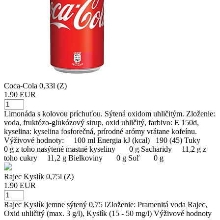
Coca-Cola 0,33l (Z)
1.90 EUR
Limonáda s kolovou príchuťou. Sýtená oxidom uhličitým. Zloženie:
voda, fruktózo-glukózový sirup, oxid uhličitý, farbivo: E 150d,
kyselina: kyselina fosforečná, prírodné arómy vrátane kofeínu.
Výživové hodnoty: 100 ml Energia kJ (kcal) 190 (45) Tuky
0 g z toho nasýtené mastné kyseliny 0 g Sacharidy 11,2 g z
toho cukry 11,2 g Bielkoviny 0 g Soľ 0 g
Rajec Kyslík 0,75l (Z)
1.90 EUR
Rajec Kyslík jemne sýtený 0,75 lZloženie: Pramenitá voda Rajec,
Oxid uhličitý (max. 3 g/l), Kyslík (15 - 50 mg/l) Výživové hodnoty