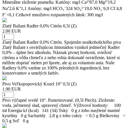
Minerálne zloženie prameňa: Katióny: mg/l Ca²⁺87,0 Mg²⁺19,2
Na⁺2,6 K⁺1,1 Anióny: mg/l HCO₃⁻324 SO₄²⁻19,0 NO₃⁻6,9 CI⁻4,8
F⁻<0,1 Celkové množstvo rozpustených látok: 300 mg/l
Zlatý Bažant Radler 0,0% Citrón 0,5l (Z)
2.00 EUR
Zlatý Bažant Radler 0,0% Citrón. Spojením nealkoholického piva
Zlatý Bažant s osviežujúcou limonádou vznikol jedinečný Radler
0,0% – úplne bez alkoholu. Náznak pivnej horkosti, sviežosť
citrónu a vôňa chmeľu z neho robia dokonalé osvieženie, ktoré si
môžete dopriať nielen pri športe, ale aj za volantom auta. Naše
Radlery 0,0% varíme zo 100% prírodných ingrediencií, bez
konzervantov a umelých farbív.
Pivo Veľkopopovický Kozel 10° 0,5l (Z)
1.90 EUR
Pivo výčapné svetlé 10°. Pasterizované. (0,5l Plech). Zloženie:
voda, jačmenný slad, upravený chmeľ. Výživové hodnoty: 100
ml Energia kJ (kcal) 141 (34) Tuky 0 g z toho nasýtené mastné
kyseliny 0 g Sacharidy 2,8 g z toho cukry < 0,5 g Bielkoviny <
0,5 g Soľ 0 g