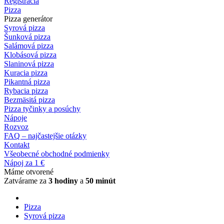
Registrácia
Pizza
Pizza generátor
Syrová pizza
Šunková pizza
Salámová pizza
Klobásová pizza
Slaninová pizza
Kuracia pizza
Pikantná pizza
Rybacia pizza
Bezmäsitá pizza
Pizza tyčinky a posúchy
Nápoje
Rozvoz
FAQ – najčastejšie otázky
Kontakt
Všeobecné obchodné podmienky
Nápoj za 1 €
Máme otvorené
Zatvárame za
3 hodiny
a
50 minút
Pizza
Syrová pizza