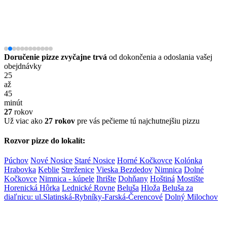
Doručenie pizze zvyčajne trvá
od dokončenia a odoslania vašej
obejdnávky
25
až
45
minút
27
rokov
Už viac ako
27 rokov
pre vás pečieme tú najchutnejšiu pizzu
Rozvor pizze do lokalít:
Púchov
Nové Nosice
Staré Nosice
Horné Kočkovce
Kolónka
Hrabovka
Keblie
Streženice
Vieska Bezdedov
Nimnica
Dolné
Kočkovce
Nimnica - kúpele
Ihrište
Dohňany
Hoštiná
Mostište
Horenická Hôrka
Lednické Rovne
Beluša
Hloža
Beluša za
diaľnicu: ul.Slatinská-Rybníky-Farská-Čerencové
Dolný Milochov