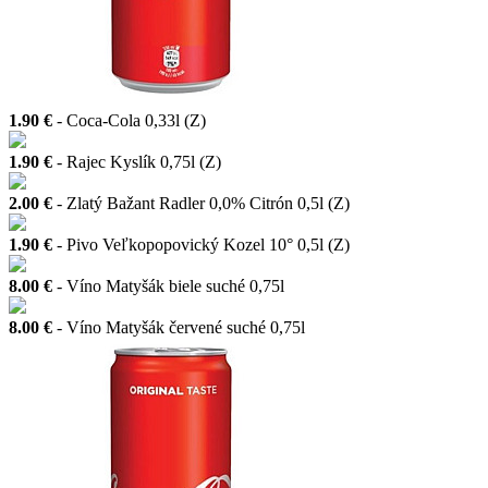
1.90 €
- Coca-Cola 0,33l (Z)
1.90 €
- Rajec Kyslík 0,75l (Z)
2.00 €
- Zlatý Bažant Radler 0,0% Citrón 0,5l (Z)
1.90 €
- Pivo Veľkopopovický Kozel 10° 0,5l (Z)
8.00 €
- Víno Matyšák biele suché 0,75l
8.00 €
- Víno Matyšák červené suché 0,75l