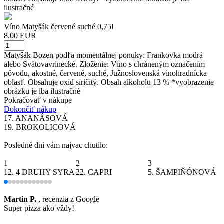
ilustračné
Víno Matyšák červené suché 0,75l
8.00 EUR
Matyšák Bozen podľa momentálnej ponuky: Frankovka modrá
alebo Svätovavrinecké. Zloženie: Víno s chráneným označením
pôvodu, akostné, červené, suché, Južnoslovenská vinohradnícka
oblasť. Obsahuje oxid siričitý. Obsah alkoholu 13 % *vyobrazenie
obrázku je iba ilustračné
Pokračovať v nákupe
Dokončiť nákup
17.
ANANÁSOVÁ
19.
BROKOLICOVÁ
Posledné dni vám najvac chutilo:
1
2
3
3
12.
4 DRUHY SYRA
22.
CAPRI
5.
ŠAMPIŇÓNOVÁ
Martin P.
, recenzia z Google
s
Super pizza ako vždy!