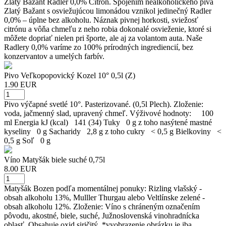
Zlatý Bažant Radler 0,0% Citrón. Spojením nealkoholického piva
Zlatý Bažant s osviežujúcou limonádou vznikol jedinečný Radler
0,0% – úplne bez alkoholu. Náznak pivnej horkosti, sviežosť
citrónu a vôňa chmeľu z neho robia dokonalé osvieženie, ktoré si
môžete dopriať nielen pri športe, ale aj za volantom auta. Naše
Radlery 0,0% varíme zo 100% prírodných ingrediencií, bez
konzervantov a umelých farbív.
Pivo Veľkopopovický Kozel 10° 0,5l (Z)
1.90 EUR
Pivo výčapné svetlé 10°. Pasterizované. (0,5l Plech). Zloženie:
voda, jačmenný slad, upravený chmeľ. Výživové hodnoty: 100
ml Energia kJ (kcal) 141 (34) Tuky 0 g z toho nasýtené mastné
kyseliny 0 g Sacharidy 2,8 g z toho cukry < 0,5 g Bielkoviny <
0,5 g Soľ 0 g
Víno Matyšák biele suché 0,75l
8.00 EUR
Matyšák Bozen podľa momentálnej ponuky: Rizling vlašský -
obsah alkoholu 13%, Mulller Thurgau alebo Veltlínske zelené -
obsah alkoholu 12%. Zloženie: Víno s chráneným označením
pôvodu, akostné, biele, suché, Južnoslovenská vinohradnícka
oblasť. Obsahuje oxid siričitý. *vyobrazenie obrázku je iba