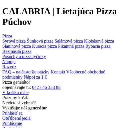
CALABRIA | Lietajúca Pizza
Púchov
Pizza
Syrová pizza
Šunková pizza
Salámová pizza
Klobásová pizza
Slaninová pizza
Kuracia pizza
Pikantná pizza
Rybacia pizza
Bezmäsitá pizza
Posúchy a pizza tyčinky
Nápoje
Rozvoz
FAQ – najčastejšie otázky
Kontakt
Všeobecné obchodné
podmienky
Nápoj za 1 €
Pizza generátor
objednávajte tu:
042 / 46 333 88
V košíku máte
Prázdny košík
Neviete si vybrať?
Vykúšajte náš
generátor
Prihlásiť sa
Obľúbené jedlá
Prihlásenie