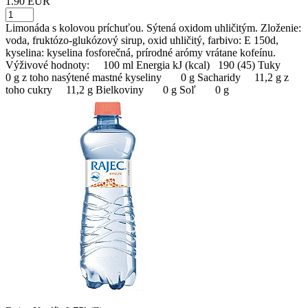
1.90 EUR
Limonáda s kolovou príchuťou. Sýtená oxidom uhličitým. Zloženie:
voda, fruktózo-glukózový sirup, oxid uhličitý, farbivo: E 150d,
kyselina: kyselina fosforečná, prírodné arómy vrátane kofeínu.
Výživové hodnoty: 100 ml Energia kJ (kcal) 190 (45) Tuky
0 g z toho nasýtené mastné kyseliny 0 g Sacharidy 11,2 g z
toho cukry 11,2 g Bielkoviny 0 g Soľ 0 g