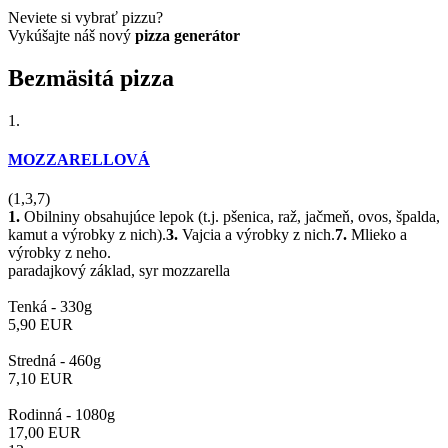
Neviete si vybrať pizzu?
Vykúšajte náš nový
pizza generátor
Bezmäsitá pizza
1.
MOZZARELLOVÁ
(1,3,7)
1.
Obilniny obsahujúce lepok (t.j. pšenica, raž, jačmeň, ovos, špalda,
kamut a výrobky z nich).
3.
Vajcia a výrobky z nich.
7.
Mlieko a
výrobky z neho.
paradajkový základ, syr mozzarella
Tenká -
330g
5,90
EUR
Stredná -
460g
7,10
EUR
Rodinná -
1080g
17,00
EUR