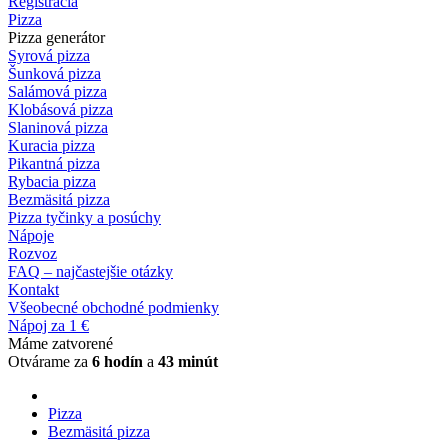
Registrácia
Pizza
Pizza generátor
Syrová pizza
Šunková pizza
Salámová pizza
Klobásová pizza
Slaninová pizza
Kuracia pizza
Pikantná pizza
Rybacia pizza
Bezmäsitá pizza
Pizza tyčinky a posúchy
Nápoje
Rozvoz
FAQ – najčastejšie otázky
Kontakt
Všeobecné obchodné podmienky
Nápoj za 1 €
Máme zatvorené
Otvárame za
6 hodín
a
43 minút
Pizza
Bezmäsitá pizza