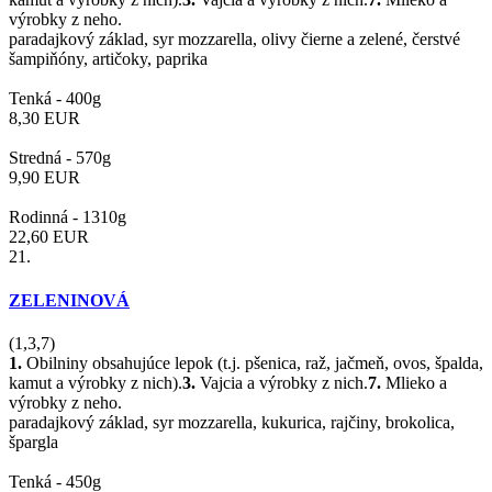
výrobky z neho.
paradajkový základ, syr mozzarella, olivy čierne a zelené, čerstvé
šampiňóny, artičoky, paprika
Tenká -
400g
8,30
EUR
Stredná -
570g
9,90
EUR
Rodinná -
1310g
22,60
EUR
21.
ZELENINOVÁ
(1,3,7)
1.
Obilniny obsahujúce lepok (t.j. pšenica, raž, jačmeň, ovos, špalda,
kamut a výrobky z nich).
3.
Vajcia a výrobky z nich.
7.
Mlieko a
výrobky z neho.
paradajkový základ, syr mozzarella, kukurica, rajčiny, brokolica,
špargla
Tenká -
450g