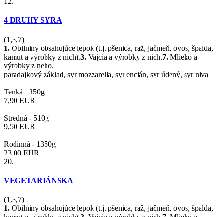
12.
4 DRUHY SYRA
(1,3,7)
1.
Obilniny obsahujúce lepok (t.j. pšenica, raž, jačmeň, ovos, špalda,
kamut a výrobky z nich).
3.
Vajcia a výrobky z nich.
7.
Mlieko a
výrobky z neho.
paradajkový základ, syr mozzarella, syr encián, syr údený, syr niva
Tenká -
350g
7,90
EUR
Stredná -
510g
9,50
EUR
Rodinná -
1350g
23,00
EUR
20.
VEGETARIÁNSKA
(1,3,7)
1.
Obilniny obsahujúce lepok (t.j. pšenica, raž, jačmeň, ovos, špalda,
kamut a výrobky z nich).
3.
Vajcia a výrobky z nich.
7.
Mlieko a