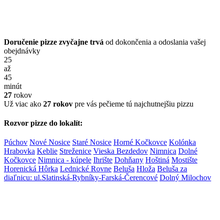
Doručenie pizze zvyčajne trvá
od dokončenia a odoslania vašej
obejdnávky
25
až
45
minút
27
rokov
Už viac ako
27 rokov
pre vás pečieme tú najchutnejšiu pizzu
Rozvor pizze do lokalít:
Púchov
Nové Nosice
Staré Nosice
Horné Kočkovce
Kolónka
Hrabovka
Keblie
Streženice
Vieska Bezdedov
Nimnica
Dolné
Kočkovce
Nimnica - kúpele
Ihrište
Dohňany
Hoštiná
Mostište
Horenická Hôrka
Lednické Rovne
Beluša
Hloža
Beluša za
diaľnicu: ul.Slatinská-Rybníky-Farská-Čerencové
Dolný Milochov