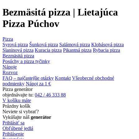
Bezmäsitá pizza | Lietajúca
Pizza Púchov
Pizza
Syrová pizza
Šunková pizza
Salámová pizza
Klobásová pizza
Slaninová pizza
Kuracia pizza
Pikantná pizza
Rybacia pizza
Bezmäsitá pizza
Posúchy a pizza tyčinky
Nápoje
Rozvoz
FAQ – najčastejšie otázky
Kontakt
Všeobecné obchodné
podmienky
Nápoj za 1 €
Pizza generátor
objednávajte tu:
042 / 46 333 88
V košíku máte
Prázdny košík
Neviete si vybrať?
Vykúšajte náš
generátor
Prihlásiť sa
Obľúbené jedlá
Prihlásenie