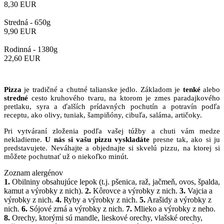
8,30
EUR
Stredná -
650g
9,90
EUR
Rodinná -
1380g
22,60
EUR
Pizza
je tradičné a chutné talianske jedlo. Základom je
tenké
alebo
stredné
cesto kruhového tvaru, na ktorom je zmes paradajkového
pretlaku, syra a ďalších prídavných pochutín a potravín podľa
receptu, ako olivy, tuniak, šampiňóny, cibuľa, saláma, artičoky.
Pri vytváraní zloženia podľa vašej túžby a chuti vám medze
nekladieme.
U nás si vašu pizzu vyskladáte
presne tak, ako si ju
predstavujete. Neváhajte a objednajte si skvelú pizzu, na ktorej si
môžete pochutnať už o niekoľko minút.
Zoznam alergénov
1.
Obilniny obsahujúce lepok (t.j. pšenica, raž, jačmeň, ovos, špalda,
kamut a výrobky z nich).
2.
Kôrovce a výrobky z nich.
3.
Vajcia a
výrobky z nich.
4.
Ryby a výrobky z nich.
5.
Arašidy a výrobky z
nich.
6.
Sójové zrná a výrobky z nich.
7.
Mlieko a výrobky z neho.
8.
Orechy, ktorými sú mandle, lieskové orechy, vlašské orechy,