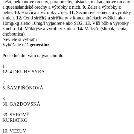
kešu, peknanové orechy, para orechy, pistácie, makadamové orechy
a queenslandské orechy a výrobky z nich.
9.
Zeler a výrobky z
neho.
10.
Horčica a výrobky z nej.
11.
Sezamové semená a výrobky
z nich.
12.
Oxid siričitý a siričitany v koncentráciach vyšších ako
10mg/kg alebo 10mg/l vyjadrené ako SO2.
13.
Vlčí bôb a výrobky
z neho. 14. Mäkkýše a výrobky z nich.
14.
Mäkýše (slimák, sepia,
chobotnica).
Neviete si vybrať?
Vykúšajte náš
generátor
Posledné dni vám najvac chutilo:
1
12.
4 DRUHY SYRA
2
5.
ŠAMPIŇÓNOVÁ
3
30.
GAZDOVSKÁ
39.
SYROVÉ
KURIATKO
10.
VEZUV