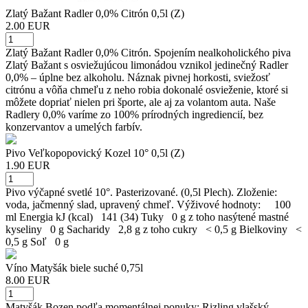
Zlatý Bažant Radler 0,0% Citrón 0,5l (Z)
2.00 EUR
Zlatý Bažant Radler 0,0% Citrón. Spojením nealkoholického piva
Zlatý Bažant s osviežujúcou limonádou vznikol jedinečný Radler
0,0% – úplne bez alkoholu. Náznak pivnej horkosti, sviežosť
citrónu a vôňa chmeľu z neho robia dokonalé osvieženie, ktoré si
môžete dopriať nielen pri športe, ale aj za volantom auta. Naše
Radlery 0,0% varíme zo 100% prírodných ingrediencií, bez
konzervantov a umelých farbív.
Pivo Veľkopopovický Kozel 10° 0,5l (Z)
1.90 EUR
Pivo výčapné svetlé 10°. Pasterizované. (0,5l Plech). Zloženie:
voda, jačmenný slad, upravený chmeľ. Výživové hodnoty: 100
ml Energia kJ (kcal) 141 (34) Tuky 0 g z toho nasýtené mastné
kyseliny 0 g Sacharidy 2,8 g z toho cukry < 0,5 g Bielkoviny <
0,5 g Soľ 0 g
Víno Matyšák biele suché 0,75l
8.00 EUR
Matyšák Bozen podľa momentálnej ponuky: Rizling vlašský -