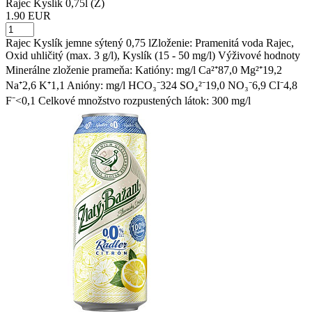
Rajec Kyslík 0,75l (Z)
1.90 EUR
Rajec Kyslík jemne sýtený 0,75 lZloženie: Pramenitá voda Rajec,
Oxid uhličitý (max. 3 g/l), Kyslík (15 - 50 mg/l) Výživové hodnoty
Minerálne zloženie prameňa: Katióny: mg/l Ca²⁺87,0 Mg²⁺19,2
Na⁺2,6 K⁺1,1 Anióny: mg/l HCO₃⁻324 SO₄²⁻19,0 NO₃⁻6,9 CI⁻4,8
F⁻<0,1 Celkové množstvo rozpustených látok: 300 mg/l