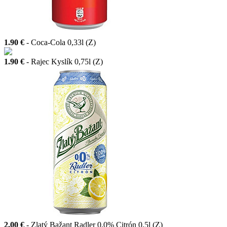
1.90 €
- Coca-Cola 0,33l (Z)
1.90 €
- Rajec Kyslík 0,75l (Z)
2.00 €
- Zlatý Bažant Radler 0,0% Citrón 0,5l (Z)