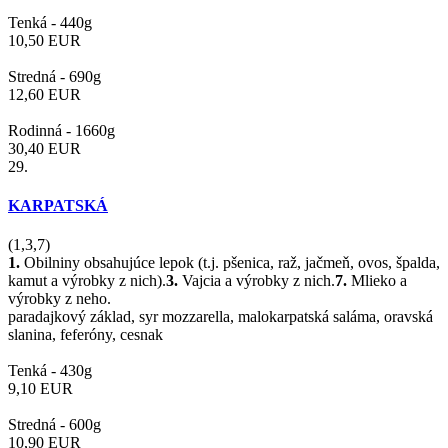
Tenká -
440g
10,50
EUR
Stredná -
690g
12,60
EUR
Rodinná -
1660g
30,40
EUR
29.
KARPATSKÁ
(1,3,7)
1.
Obilniny obsahujúce lepok (t.j. pšenica, raž, jačmeň, ovos, špalda,
kamut a výrobky z nich).
3.
Vajcia a výrobky z nich.
7.
Mlieko a
výrobky z neho.
paradajkový základ, syr mozzarella, malokarpatská saláma, oravská
slanina, feferóny, cesnak
Tenká -
430g
9,10
EUR
Stredná -
600g
10,90
EUR