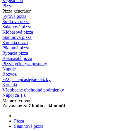
Registrácia
Pizza
Pizza generátor
Syrová pizza
Šunková pizza
Salámová pizza
Klobásová pizza
Slaninová pizza
Kuracia pizza
Pikantná pizza
Rybacia pizza
Bezmäsitá pizza
Pizza tyčinky a posúchy
Nápoje
Rozvoz
FAQ – najčastejšie otázky
Kontakt
Všeobecné obchodné podmienky
Nápoj za 1 €
Máme otvorené
Zatvárame za
7 hodín
a
34 minút
Pizza
Slaninová pizza