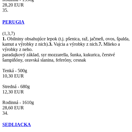
28,20
EUR
35.
PERUGIA
(1,3,7)
1.
Obilniny obsahujúce lepok (t.j. pšenica, raž, jačmeň, ovos, špalda,
kamut a výrobky z nich).
3.
Vajcia a výrobky z nich.
7.
Mlieko a
výrobky z neho.
paradajkový základ, syr mozzarella, šunka, kukurica, čerstvé
šampiňóny, oravská slanina, feferóny, cesnak
Tenká -
500g
10,30
EUR
Stredná -
680g
12,30
EUR
Rodinná -
1610g
28,60
EUR
34.
SEDLIACKA