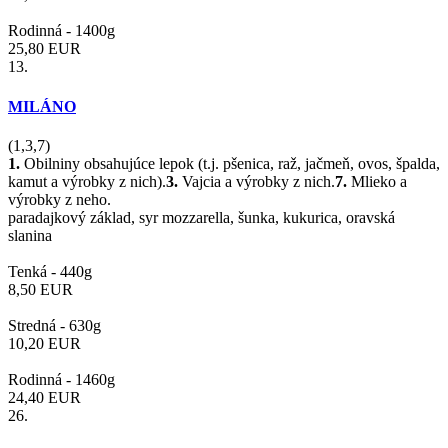
Rodinná -
1400g
25,80
EUR
13.
MILÁNO
(1,3,7)
1.
Obilniny obsahujúce lepok (t.j. pšenica, raž, jačmeň, ovos, špalda,
kamut a výrobky z nich).
3.
Vajcia a výrobky z nich.
7.
Mlieko a
výrobky z neho.
paradajkový základ, syr mozzarella, šunka, kukurica, oravská
slanina
Tenká -
440g
8,50
EUR
Stredná -
630g
10,20
EUR
Rodinná -
1460g
24,40
EUR
26.