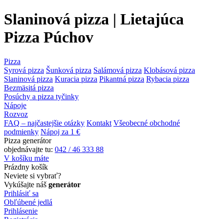
Slaninová pizza | Lietajúca
Pizza Púchov
Pizza
Syrová pizza
Šunková pizza
Salámová pizza
Klobásová pizza
Slaninová pizza
Kuracia pizza
Pikantná pizza
Rybacia pizza
Bezmäsitá pizza
Posúchy a pizza tyčinky
Nápoje
Rozvoz
FAQ – najčastejšie otázky
Kontakt
Všeobecné obchodné
podmienky
Nápoj za 1 €
Pizza generátor
objednávajte tu:
042 / 46 333 88
V košíku máte
Prázdny košík
Neviete si vybrať?
Vykúšajte náš
generátor
Prihlásiť sa
Obľúbené jedlá
Prihlásenie