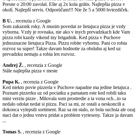
Presne o 20:00 zavolal. Ešte aj 2x kola grátis. Najlepšia pizza v
okolí. Najlepší servis. Odporúčam!!! Nie že 5 a 5000 hviezdiček.
B U.
, recenzia z Google
Som zakaznik roky. A musim povedat ze lietajuca pizza je vzdy
vyborna. Vzdy je rovnaka, nie ako v inych prevadzkach kde Vam
pizzu robi kazdy vikend iny brigadnik. Ked pizza v Puchove
jednoznacne lietajuca Pizza. Pizzu robite vybornu. Pani co robia
rozvoz su super! Takze davam hodnotie za obsluhu aj ked uz
prevadzku nemaju a robia len rozvoz.
Andrej Ž.
, recenzia z Google
Stále najlepšia pizza v meste
Pupa K.
, recenzia z Google
Ked niekto povie pizzeria v Puchove napadne ma jedine lietajuca .
Poznam pizzerku uz od pociatku a pamatam este ked robili taku
mini verziu pizze . Milovala som prostredie a ta vona och...to sa
nedalo odolat nedat si pizzu. Paci sa mi, ze ostali a neskoncili a
dokonca vylepsili sortiment. Raz sa mi stalo, ze bola suchsia ale ozaj
staci dat o jednu vrstvu pridat a problem vyrieseny. Takze ja davam
...
Tomas S.
, recenzia z Google