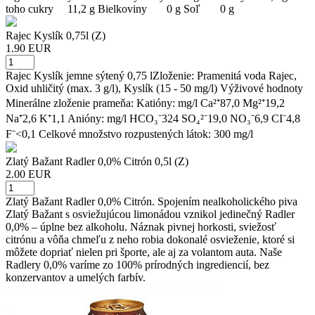
toho cukry 11,2 g Bielkoviny 0 g Soľ 0 g
Rajec Kyslík 0,75l (Z)
1.90 EUR
Rajec Kyslík jemne sýtený 0,75 lZloženie: Pramenitá voda Rajec,
Oxid uhličitý (max. 3 g/l), Kyslík (15 - 50 mg/l) Výživové hodnoty
Minerálne zloženie prameňa: Katióny: mg/l Ca²⁺87,0 Mg²⁺19,2
Na⁺2,6 K⁺1,1 Anióny: mg/l HCO₃⁻324 SO₄²⁻19,0 NO₃⁻6,9 CI⁻4,8
F⁻<0,1 Celkové množstvo rozpustených látok: 300 mg/l
Zlatý Bažant Radler 0,0% Citrón 0,5l (Z)
2.00 EUR
Zlatý Bažant Radler 0,0% Citrón. Spojením nealkoholického piva
Zlatý Bažant s osviežujúcou limonádou vznikol jedinečný Radler
0,0% – úplne bez alkoholu. Náznak pivnej horkosti, sviežosť
citrónu a vôňa chmeľu z neho robia dokonalé osvieženie, ktoré si
môžete dopriať nielen pri športe, ale aj za volantom auta. Naše
Radlery 0,0% varíme zo 100% prírodných ingrediencií, bez
konzervantov a umelých farbív.