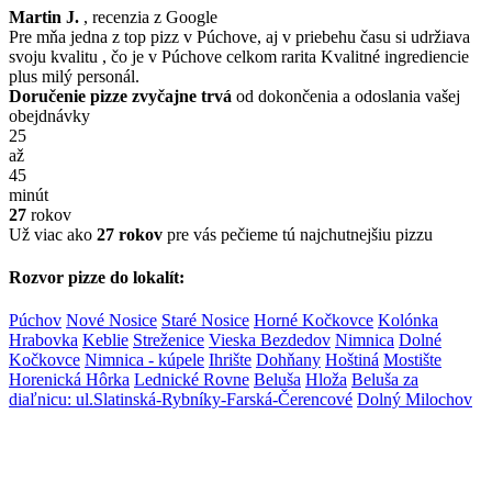
Martin J.
, recenzia z Google
Pre mňa jedna z top pizz v Púchove, aj v priebehu času si udržiava
svoju kvalitu , čo je v Púchove celkom rarita Kvalitné ingrediencie
plus milý personál.
Doručenie pizze zvyčajne trvá
od dokončenia a odoslania vašej
obejdnávky
25
až
45
minút
27
rokov
Už viac ako
27 rokov
pre vás pečieme tú najchutnejšiu pizzu
Rozvor pizze do lokalít:
Púchov
Nové Nosice
Staré Nosice
Horné Kočkovce
Kolónka
Hrabovka
Keblie
Streženice
Vieska Bezdedov
Nimnica
Dolné
Kočkovce
Nimnica - kúpele
Ihrište
Dohňany
Hoštiná
Mostište
Horenická Hôrka
Lednické Rovne
Beluša
Hloža
Beluša za
diaľnicu: ul.Slatinská-Rybníky-Farská-Čerencové
Dolný Milochov