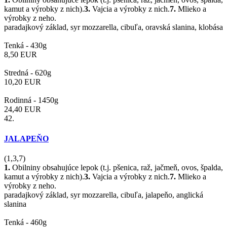
kamut a výrobky z nich).
3.
Vajcia a výrobky z nich.
7.
Mlieko a
výrobky z neho.
paradajkový základ, syr mozzarella, cibuľa, oravská slanina, klobása
Tenká -
430g
8,50
EUR
Stredná -
620g
10,20
EUR
Rodinná -
1450g
24,40
EUR
42.
JALAPEŇO
(1,3,7)
1.
Obilniny obsahujúce lepok (t.j. pšenica, raž, jačmeň, ovos, špalda,
kamut a výrobky z nich).
3.
Vajcia a výrobky z nich.
7.
Mlieko a
výrobky z neho.
paradajkový základ, syr mozzarella, cibuľa, jalapeňo, anglická
slanina
Tenká -
460g