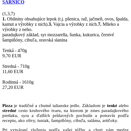
SARNICO
(1,3,7)
1.
Obilniny obsahujúce lepok (t.j. pšenica, raž, jačmeň, ovos, špalda,
kamut a výrobky z nich).
3.
Vajcia a výrobky z nich.
7.
Mlieko a
výrobky z neho.
paradajkový základ, syr mozzarella, šunka, kukurica, čerstvé
šampiňóny, cibuľa, oravská slanina
Tenká -
470g
9,70
EUR
Stredná -
710g
11,60
EUR
Rodinná -
1610g
27,20
EUR
Pizza
je tradičné a chutné talianske jedlo. Základom je
tenké
alebo
stredné
cesto kruhového tvaru, na ktorom je zmes paradajkového
pretlaku, syra a ďalších prídavných pochutín a potravín podľa
receptu, ako olivy, tuniak, šampiňóny, cibuľa, saláma, artičoky.
Pri vytváraní zloženia podľa vašej túžby a chuti vám medze