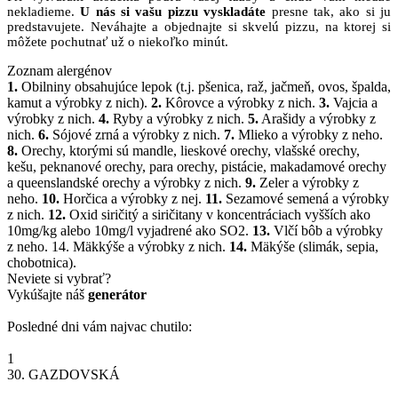
nekladieme.
U nás si vašu pizzu vyskladáte
presne tak, ako si ju
predstavujete. Neváhajte a objednajte si skvelú pizzu, na ktorej si
môžete pochutnať už o niekoľko minút.
Zoznam alergénov
1.
Obilniny obsahujúce lepok (t.j. pšenica, raž, jačmeň, ovos, špalda,
kamut a výrobky z nich).
2.
Kôrovce a výrobky z nich.
3.
Vajcia a
výrobky z nich.
4.
Ryby a výrobky z nich.
5.
Arašidy a výrobky z
nich.
6.
Sójové zrná a výrobky z nich.
7.
Mlieko a výrobky z neho.
8.
Orechy, ktorými sú mandle, lieskové orechy, vlašské orechy,
kešu, peknanové orechy, para orechy, pistácie, makadamové orechy
a queenslandské orechy a výrobky z nich.
9.
Zeler a výrobky z
neho.
10.
Horčica a výrobky z nej.
11.
Sezamové semená a výrobky
z nich.
12.
Oxid siričitý a siričitany v koncentráciach vyšších ako
10mg/kg alebo 10mg/l vyjadrené ako SO2.
13.
Vlčí bôb a výrobky
z neho. 14. Mäkkýše a výrobky z nich.
14.
Mäkýše (slimák, sepia,
chobotnica).
Neviete si vybrať?
Vykúšajte náš
generátor
Posledné dni vám najvac chutilo:
1
30.
GAZDOVSKÁ