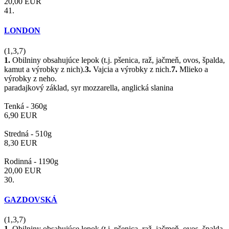
20,00
EUR
41.
LONDON
(1,3,7)
1.
Obilniny obsahujúce lepok (t.j. pšenica, raž, jačmeň, ovos, špalda,
kamut a výrobky z nich).
3.
Vajcia a výrobky z nich.
7.
Mlieko a
výrobky z neho.
paradajkový základ, syr mozzarella, anglická slanina
Tenká -
360g
6,90
EUR
Stredná -
510g
8,30
EUR
Rodinná -
1190g
20,00
EUR
30.
GAZDOVSKÁ
(1,3,7)
1.
Obilniny obsahujúce lepok (t.j. pšenica, raž, jačmeň, ovos, špalda,