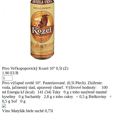
Pivo Veľkopopovický Kozel 10° 0,5l (Z)
1.90 EUR
Pivo výčapné svetlé 10°. Pasterizované. (0,5l Plech). Zloženie:
voda, jačmenný slad, upravený chmeľ. Výživové hodnoty: 100
ml Energia kJ (kcal) 141 (34) Tuky 0 g z toho nasýtené mastné
kyseliny 0 g Sacharidy 2,8 g z toho cukry < 0,5 g Bielkoviny <
0,5 g Soľ 0 g
Víno Matyšák biele suché 0,75l