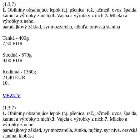
(1,3,7)
1.
Obilniny obsahujúce lepok (t.j. pšenica, raž, jačmeň, ovos, špalda,
kamut a výrobky z nich).
3.
Vajcia a výrobky z nich.
7.
Mlieko a
výrobky z neho.
paradajkový základ, syr mozzarella, cibuľa, oravská slanina
Tenká -
400g
7,50
EUR
Stredná -
570g
9,00
EUR
Rodinná -
1360g
21,40
EUR
10.
VEZUV
(1,3,7)
1.
Obilniny obsahujúce lepok (t.j. pšenica, raž, jačmeň, ovos, špalda,
kamut a výrobky z nich).
3.
Vajcia a výrobky z nich.
7.
Mlieko a
výrobky z neho.
paradajkový základ, syr mozzarella, šunka, rajčiny, syr niva, oravská
slanina, klobása