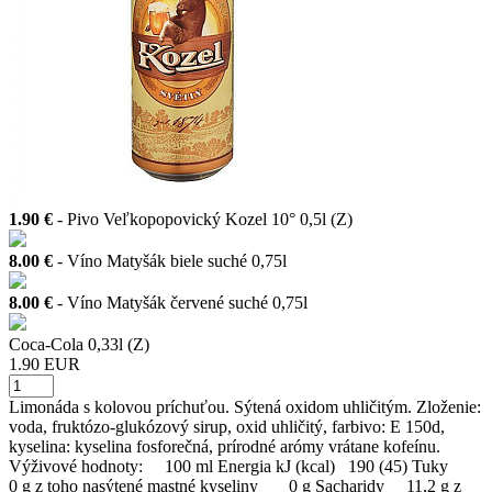
1.90 €
- Pivo Veľkopopovický Kozel 10° 0,5l (Z)
8.00 €
- Víno Matyšák biele suché 0,75l
8.00 €
- Víno Matyšák červené suché 0,75l
Coca-Cola 0,33l (Z)
1.90 EUR
Limonáda s kolovou príchuťou. Sýtená oxidom uhličitým. Zloženie:
voda, fruktózo-glukózový sirup, oxid uhličitý, farbivo: E 150d,
kyselina: kyselina fosforečná, prírodné arómy vrátane kofeínu.
Výživové hodnoty: 100 ml Energia kJ (kcal) 190 (45) Tuky
0 g z toho nasýtené mastné kyseliny 0 g Sacharidy 11,2 g z