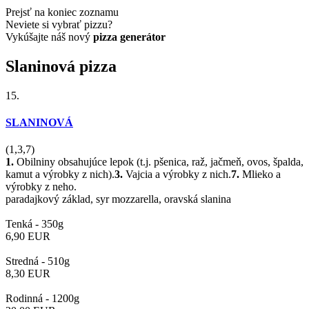
Prejsť na koniec zoznamu
Neviete si vybrať pizzu?
Vykúšajte náš nový
pizza generátor
Slaninová pizza
15.
SLANINOVÁ
(1,3,7)
1.
Obilniny obsahujúce lepok (t.j. pšenica, raž, jačmeň, ovos, špalda,
kamut a výrobky z nich).
3.
Vajcia a výrobky z nich.
7.
Mlieko a
výrobky z neho.
paradajkový základ, syr mozzarella, oravská slanina
Tenká -
350g
6,90
EUR
Stredná -
510g
8,30
EUR
Rodinná -
1200g