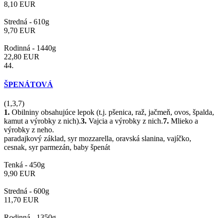
8,10
EUR
Stredná -
610g
9,70
EUR
Rodinná -
1440g
22,80
EUR
44.
ŠPENÁTOVÁ
(1,3,7)
1.
Obilniny obsahujúce lepok (t.j. pšenica, raž, jačmeň, ovos, špalda,
kamut a výrobky z nich).
3.
Vajcia a výrobky z nich.
7.
Mlieko a
výrobky z neho.
paradajkový základ, syr mozzarella, oravská slanina, vajíčko,
cesnak, syr parmezán, baby špenát
Tenká -
450g
9,90
EUR
Stredná -
600g
11,70
EUR
Rodinná -
1350g