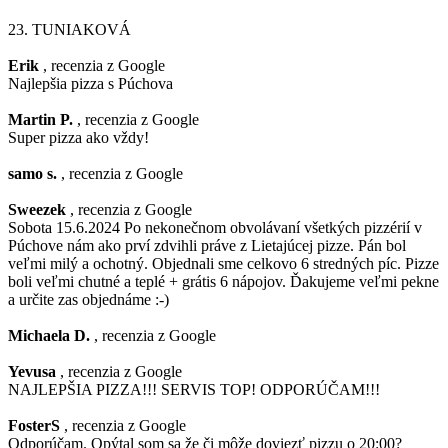
23.
TUNIAKOVÁ
Erik
, recenzia z Google
Najlepšia pizza s Púchova
Martin P.
, recenzia z Google
Super pizza ako vždy!
samo s.
, recenzia z Google
Sweezek
, recenzia z Google
Sobota 15.6.2024 Po nekonečnom obvolávaní všetkých pizzérií v
Púchove nám ako prví zdvihli práve z Lietajúcej pizze. Pán bol
veľmi milý a ochotný. Objednali sme celkovo 6 stredných píc. Pizze
boli veľmi chutné a teplé + grátis 6 nápojov. Ďakujeme veľmi pekne
a určite zas objednáme :-)
Michaela D.
, recenzia z Google
Yevusa
, recenzia z Google
NAJLEPŠIA PIZZA!!! SERVIS TOP! ODPORÚČAM!!!
FosterS
, recenzia z Google
Odporúčam. Opýtal som sa že či môže doviezť pizzu o 20:00?