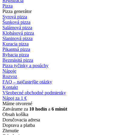
Registrácia
Pizza
Pizza generátor
Syrová pizza
Šunková pizza
Salámová pizza
Klobásová pizza
Slaninová pizza
Kuracia pizza
Pikantná pizza
Rybacia pizza
Bezmäsitá pizza
Pizza tyčinky a posúchy
Nápoje
Rozvoz
FAQ – najčastejšie otázky
Kontakt
Všeobecné obchodné podmienky
Nápoj za 1 €
Máme otvorené
Zatvárame za
10 hodín
a
6 minút
Obsah košíka
Doručovacia adresa
Doprava a platba
Zhrnutie