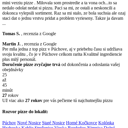
mini verziu pizze . Milovala som prostredie a ta vona och...to sa
nedalo odolat nedat si pizzu. Paci sa mi, ze ostali a neskoncili a
dokonca vylepsili sortiment. Raz sa mi stalo, ze bola suchsia ale ozaj
staci dat o jednu vrstvu pridat a problem vyrieseny. Takze ja davam
...
Tomas S.
, recenzia z Google
Martin J.
, recenzia z Google
Pre mňa jedna z top pizz v Púchove, aj v priebehu času si udržiava
svoju kvalitu , čo je v Púchove celkom rarita Kvalitné ingrediencie
plus milý personál.
Doručenie pizze zvyčajne trvá
od dokončenia a odoslania vašej
obejdnávky
25
až
45
minút
27
rokov
Už viac ako
27 rokov
pre vás pečieme tú najchutnejšiu pizzu
Rozvor pizze do lokalít:
Púchov
Nové Nosice
Staré Nosice
Horné Kočkovce
Kolónka
Hrabovka
Keblie
Streženice
Vieska Bezdedov
Nimnica
Dolné