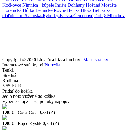
Kočkovce
Nimnica - kúpele
Ihrište
Dohňany
Hoštiná
Mostište
Horenická Hôrka
Lednické Rovne
Beluša
Hloža
Beluša za
diaľnicu: ul.Slatinská-Rybníky-Farská-Čerencové
Dolný Milochov
Copyright © 2026 Lietajúca Pizza Púchov |
Mapa stránky
|
Internetové stránky od
Pitmedia
Tenká
Stredná
Rodinná
5.55 EUR
Pridať do košíka
Jedlo bolo vložené do košíka
Vyberte si aj z našej ponuky nápojov
1.90 €
- Coca-Cola 0,33l (Z)
1.90 €
- Rajec Kyslík 0,75l (Z)