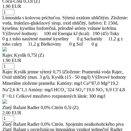
Coca-Cola 0,33l (Z)
1.90 EUR
Limonáda s kolovou príchuťou. Sýtená oxidom uhličitým. Zloženie:
voda, fruktózo-glukózový sirup, oxid uhličitý, farbivo: E 150d,
kyselina: kyselina fosforečná, prírodné arómy vrátane kofeínu.
Výživové hodnoty: 100 ml Energia kJ (kcal) 190 (45) Tuky
0 g z toho nasýtené mastné kyseliny 0 g Sacharidy 11,2 g z
toho cukry 11,2 g Bielkoviny 0 g Soľ 0 g
Rajec Kyslík 0,75l (Z)
1.90 EUR
Rajec Kyslík jemne sýtený 0,75 lZloženie: Pramenitá voda Rajec,
Oxid uhličitý (max. 3 g/l), Kyslík (15 - 50 mg/l) Výživové hodnoty
Minerálne zloženie prameňa: Katióny: mg/l Ca²⁺87,0 Mg²⁺19,2
Na⁺2,6 K⁺1,1 Anióny: mg/l HCO₃⁻324 SO₄²⁻19,0 NO₃⁻6,9 CI⁻4,8
F⁻<0,1 Celkové množstvo rozpustených látok: 300 mg/l
Zlatý Bažant Radler 0,0% Citrón 0,5l (Z)
2.00 EUR
Zlatý Bažant Radler 0,0% Citrón. Spojením nealkoholického piva
Zlatý Bažant s osviežujúcou limonádou vznikol jedinečný Radler