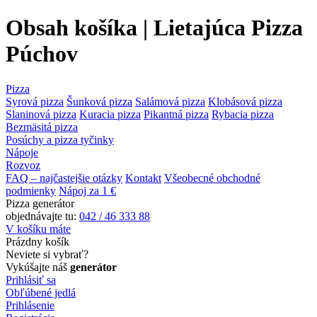
Obsah košíka | Lietajúca Pizza
Púchov
Pizza
Syrová pizza
Šunková pizza
Salámová pizza
Klobásová pizza
Slaninová pizza
Kuracia pizza
Pikantná pizza
Rybacia pizza
Bezmäsitá pizza
Posúchy a pizza tyčinky
Nápoje
Rozvoz
FAQ – najčastejšie otázky
Kontakt
Všeobecné obchodné
podmienky
Nápoj za 1 €
Pizza generátor
objednávajte tu:
042 / 46 333 88
V košíku máte
Prázdny košík
Neviete si vybrať?
Vykúšajte náš
generátor
Prihlásiť sa
Obľúbené jedlá
Prihlásenie