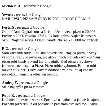
Michaela D.
, recenzia z Google
Yevusa
, recenzia z Google
NAJLEPŠIA PIZZA!!! SERVIS TOP! ODPORÚČAM!!!
FosterS
, recenzia z Google
Odporúčam. Opýtal som sa že či môže doviezť pizzu o 20:00?
Presne o 20:00 zavolal. Ešte aj 2x kola grátis. Najlepšia pizza v
okolí. Najlepší servis. Odporúčam!!! Nie že 5 a 5000 hviezdiček.
B U.
, recenzia z Google
Som zakaznik roky. A musim povedat ze lietajuca pizza je vzdy
vyborna. Vzdy je rovnaka, nie ako v inych prevadzkach kde Vam
pizzu robi kazdy vikend iny brigadnik. Ked pizza v Puchove
jednoznacne lietajuca Pizza. Pizzu robite vybornu. Pani co robia
rozvoz su super! Takze davam hodnotie za obsluhu aj ked uz
prevadzku nemaju a robia len rozvoz.
Andrej Ž.
, recenzia z Google
Stále najlepšia pizza v meste
Pupa K.
, recenzia z Google
Ked niekto povie pizzeria v Puchove napadne ma jedine lietajuca .
Poznam pizzerku uz od pociatku a pamatam este ked robili taku