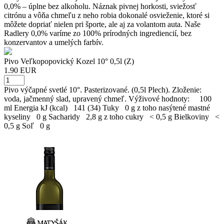
0,0% – úplne bez alkoholu. Náznak pivnej horkosti, sviežosť
citrónu a vôňa chmeľu z neho robia dokonalé osvieženie, ktoré si
môžete dopriať nielen pri športe, ale aj za volantom auta. Naše
Radlery 0,0% varíme zo 100% prírodných ingrediencií, bez
konzervantov a umelých farbív.
Pivo Veľkopopovický Kozel 10° 0,5l (Z)
1.90 EUR
Pivo výčapné svetlé 10°. Pasterizované. (0,5l Plech). Zloženie:
voda, jačmenný slad, upravený chmeľ. Výživové hodnoty: 100
ml Energia kJ (kcal) 141 (34) Tuky 0 g z toho nasýtené mastné
kyseliny 0 g Sacharidy 2,8 g z toho cukry < 0,5 g Bielkoviny <
0,5 g Soľ 0 g