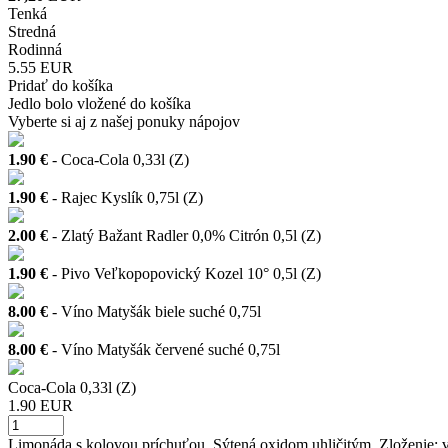
Tenká
Stredná
Rodinná
5.55 EUR
Pridať do košíka
Jedlo bolo vložené do košíka
Vyberte si aj z našej ponuky nápojov
1.90 €
- Coca-Cola 0,33l (Z)
1.90 €
- Rajec Kyslík 0,75l (Z)
2.00 €
- Zlatý Bažant Radler 0,0% Citrón 0,5l (Z)
1.90 €
- Pivo Veľkopopovický Kozel 10° 0,5l (Z)
8.00 €
- Víno Matyšák biele suché 0,75l
8.00 €
- Víno Matyšák červené suché 0,75l
Coca-Cola 0,33l (Z)
1.90 EUR
Limonáda s kolovou príchuťou. Sýtená oxidom uhličitým. Zloženie: vod