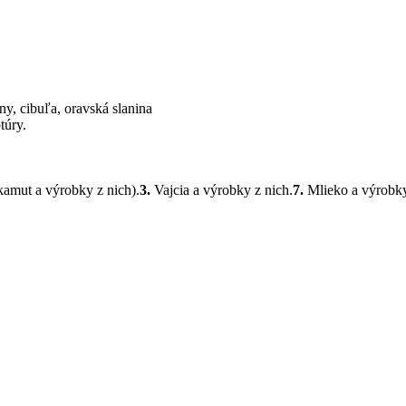
ny, cibuľa, oravská slanina
túry.
 kamut a výrobky z nich).
3.
Vajcia a výrobky z nich.
7.
Mlieko a výrobky