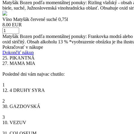
Matyšák Bozen podľa momentálnej ponuky: Rizling vlašský - obsah a
biele, suché, Južnoslovenská vinohradnícka oblasť. Obsahuje oxid siri
Víno Matyšák červené suché 0,75l
8.00 EUR
Matyšák Bozen podľa momentálnej ponuky: Frankovka modrá alebo Sv
oxid siričitý. Obsah alkoholu 13 % *vyobrazenie obrázku je iba ilustr
Pokračovať v nákupe
Dokončiť nákup
25.
PIKANTNÁ
27.
MAMA MIA
Posledné dni vám najvac chutilo:
1
12.
4 DRUHY SYRA
2
30.
GAZDOVSKÁ
3
10.
VEZUV
31.
COLOSEUM