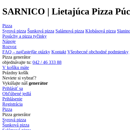
SARNICO | Lietajúca Pizza Pú
Pizza
Syrová pizza
Šunková pizza
Salámová pizza
Klobásová pizza
Slanin
Posúchy a pizza tyčinky
Nápoje
Rozvoz
FAQ – najčastejšie otázky
Kontakt
Všeobecné obchodné podmienky
Pizza generátor
objednávajte tu:
042 / 46 333 88
V košíku máte
Prázdny košík
Neviete si vybrať?
Vykúšajte náš
generátor
Prihlásiť sa
Obľúbené jedlá
Prihlásenie
Registrácia
Pizza
Pizza generátor
Syrová pizza
Šunková pizza