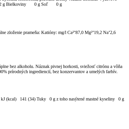
11,2 g Bielkoviny 0 g Soľ 0 g
rálne zloženie prameňa: Katióny: mg/l Ca²⁺87,0 Mg²⁺19,2 Na⁺2,6
lne bez alkoholu. Náznak pivnej horkosti, sviežosť citrónu a vôňa
100% prírodných ingrediencií, bez konzervantov a umelých farbív.
a kJ (kcal) 141 (34) Tuky 0 g z toho nasýtené mastné kyseliny 0 g