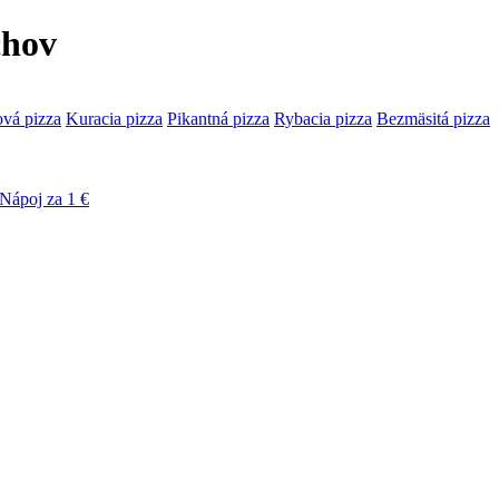
chov
ová pizza
Kuracia pizza
Pikantná pizza
Rybacia pizza
Bezmäsitá pizza
Nápoj za 1 €