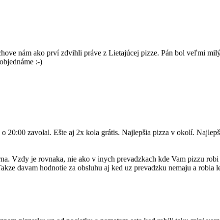
ve nám ako prví zdvihli práve z Lietajúcej pizze. Pán bol veľmi milý
 objednáme :-)
20:00 zavolal. Ešte aj 2x kola grátis. Najlepšia pizza v okolí. Najlep
rna. Vzdy je rovnaka, nie ako v inych prevadzkach kde Vam pizzu rob
! Takze davam hodnotie za obsluhu aj ked uz prevadzku nemaju a robia l