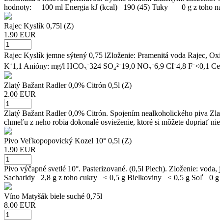
hodnoty: 100 ml Energia kJ (kcal) 190 (45) Tuky 0 g z toho
Rajec Kyslík 0,75l (Z)
1.90 EUR
Rajec Kyslík jemne sýtený 0,75 lZloženie: Pramenitá voda Rajec, Oxi
K⁺1,1 Anióny: mg/l HCO₃⁻324 SO₄²⁻19,0 NO₃⁻6,9 CI⁻4,8 F⁻<0,1 Cel
Zlatý Bažant Radler 0,0% Citrón 0,5l (Z)
2.00 EUR
Zlatý Bažant Radler 0,0% Citrón. Spojením nealkoholického piva Zlat
chmeľu z neho robia dokonalé osvieženie, ktoré si môžete dopriať nie
Pivo Veľkopopovický Kozel 10° 0,5l (Z)
1.90 EUR
Pivo výčapné svetlé 10°. Pasterizované. (0,5l Plech). Zloženie: v
Sacharidy 2,8 g z toho cukry < 0,5 g Bielkoviny < 0,5 g Soľ 0 g
Víno Matyšák biele suché 0,75l
8.00 EUR