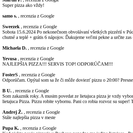
Super pizza ako vždy!
samo s.
, recenzia z Google
Sweezek
, recenzia z Google
Sobota 15.6.2024 Po nekonečnom obvolávaní všetkých pizzérií v Púcho
chutné a teplé + grátis 6 nápojov. Ďakujeme veľmi pekne a určite zas
Michaela D.
, recenzia z Google
Yevusa
, recenzia z Google
NAJLEPŠIA PIZZA!!! SERVIS TOP! ODPORÚČAM!!!
FosterS
, recenzia z Google
Odporúčam. Opýtal som sa že či môže doviezť pizzu o 20:00? Presne o 
B U.
, recenzia z Google
Som zakaznik roky. A musim povedat ze lietajuca pizza je vzdy vybo
lietajuca Pizza. Pizzu robite vybornu. Pani co robia rozvoz su super
Andrej Ž.
, recenzia z Google
Stále najlepšia pizza v meste
Pupa K.
, recenzia z Google