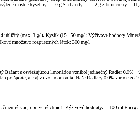
 nasýtené mastné kyseliny 0 g Sacharidy 11,2 g z toho cukry 
d uhličitý (max. 3 g/l), Kyslík (15 - 50 mg/l) Výživové hodnoty Mine
kové množstvo rozpustených látok: 300 mg/l
ý Bažant s osviežujúcou limonádou vznikol jedinečný Radler 0,0% – úp
len pri športe, ale aj za volantom auta. Naše Radlery 0,0% varíme zo 
oda, jačmenný slad, upravený chmeľ. Výživové hodnoty: 100 ml Energi