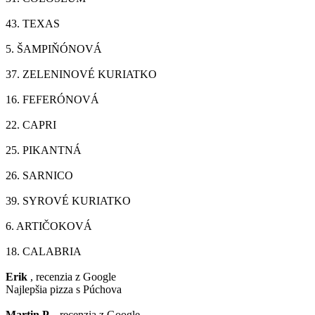
43.
TEXAS
5.
ŠAMPIŇÓNOVÁ
37.
ZELENINOVÉ KURIATKO
16.
FEFERÓNOVÁ
22.
CAPRI
25.
PIKANTNÁ
26.
SARNICO
39.
SYROVÉ KURIATKO
6.
ARTIČOKOVÁ
18.
CALABRIA
Erik
, recenzia z Google
Najlepšia pizza s Púchova
Martin P.
, recenzia z Google