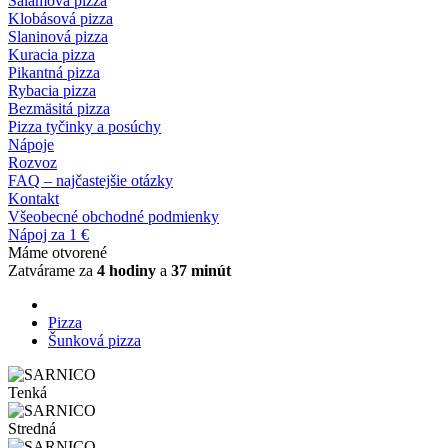
Salámová pizza
Klobásová pizza
Slaninová pizza
Kuracia pizza
Pikantná pizza
Rybacia pizza
Bezmäsitá pizza
Pizza tyčinky a posúchy
Nápoje
Rozvoz
FAQ – najčastejšie otázky
Kontakt
Všeobecné obchodné podmienky
Nápoj za 1 €
Máme otvorené
Zatvárame za
4 hodiny
a
37 minút
Pizza
Šunková pizza
Tenká
Stredná