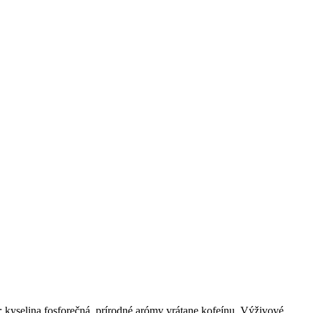
: kyselina fosforečná, prírodné arómy vrátane kofeínu. Výživové