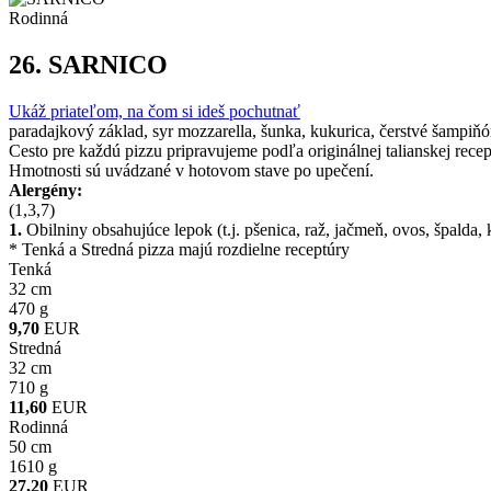
Rodinná
26.
SARNICO
Ukáž priateľom, na čom si ideš pochutnať
paradajkový základ, syr mozzarella, šunka, kukurica, čerstvé šampiňó
Cesto pre každú pizzu pripravujeme podľa originálnej talianskej recep
Hmotnosti sú uvádzané v hotovom stave po upečení.
Alergény:
(1,3,7)
1.
Obilniny obsahujúce lepok (t.j. pšenica, raž, jačmeň, ovos, špalda,
* Tenká a Stredná pizza majú rozdielne receptúry
Tenká
32 cm
470 g
9,70
EUR
Stredná
32 cm
710 g
11,60
EUR
Rodinná
50 cm
1610 g
27,20
EUR