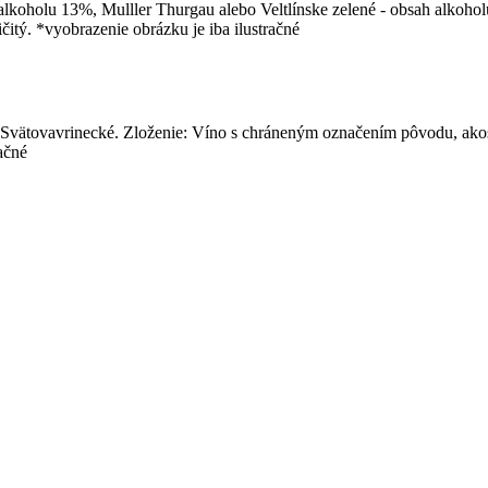
lkoholu 13%, Mulller Thurgau alebo Veltlínske zelené - obsah alkoho
čitý. *vyobrazenie obrázku je iba ilustračné
ätovavrinecké. Zloženie: Víno s chráneným označením pôvodu, akost
ačné