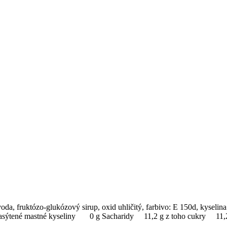
a, fruktózo-glukózový sirup, oxid uhličitý, farbivo: E 150d, kyselina
 nasýtené mastné kyseliny 0 g Sacharidy 11,2 g z toho cukry 