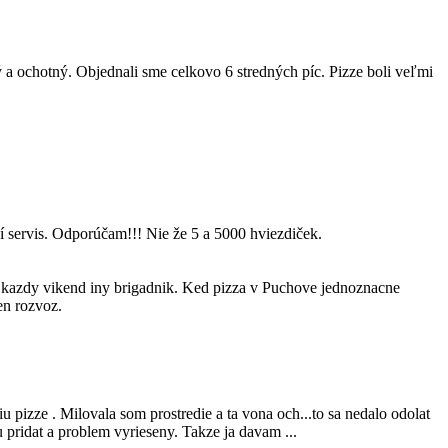
 a ochotný. Objednali sme celkovo 6 stredných píc. Pizze boli veľmi
ší servis. Odporúčam!!! Nie že 5 a 5000 hviezdiček.
i kazdy vikend iny brigadnik. Ked pizza v Puchove jednoznacne
en rozvoz.
 pizze . Milovala som prostredie a ta vona och...to sa nedalo odolat
vu pridat a problem vyrieseny. Takze ja davam ...