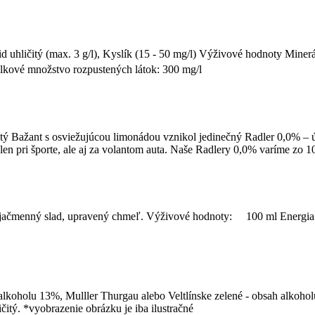
d uhličitý (max. 3 g/l), Kyslík (15 - 50 mg/l) Výživové hodnoty Mine
kové množstvo rozpustených látok: 300 mg/l
ý Bažant s osviežujúcou limonádou vznikol jedinečný Radler 0,0% – úp
len pri športe, ale aj za volantom auta. Naše Radlery 0,0% varíme zo 
oda, jačmenný slad, upravený chmeľ. Výživové hodnoty: 100 ml Energi
lkoholu 13%, Mulller Thurgau alebo Veltlínske zelené - obsah alkoho
čitý. *vyobrazenie obrázku je iba ilustračné