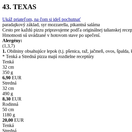
43.
TEXAS
Ukáž priateľom, na čom si ideš pochutnať
paradajkový základ, syr mozzarella, pikantná saláma
Cesto pre každú pizzu pripravujeme podľa originálnej talianskej recep
Hmotnosti sú uvádzané v hotovom stave po upečení.
Alergény:
(1,3,7)
1.
Obilniny obsahujúce lepok (t.j. pšenica, raž, jačmeň, ovos, špalda,
* Tenká a Stredná pizza majú rozdielne receptúry
Tenká
32 cm
350 g
6,90
EUR
Stredná
32 cm
490 g
8,30
EUR
Rodinná
50 cm
1180 g
20,00
EUR
Tenká
Stredná