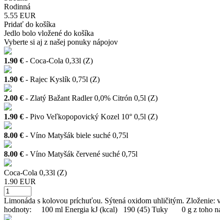
Rodinná
5.55 EUR
Pridať do košíka
Jedlo bolo vložené do košíka
Vyberte si aj z našej ponuky nápojov
1.90 €
- Coca-Cola 0,33l (Z)
1.90 €
- Rajec Kyslík 0,75l (Z)
2.00 €
- Zlatý Bažant Radler 0,0% Citrón 0,5l (Z)
1.90 €
- Pivo Veľkopopovický Kozel 10° 0,5l (Z)
8.00 €
- Víno Matyšák biele suché 0,75l
8.00 €
- Víno Matyšák červené suché 0,75l
Coca-Cola 0,33l (Z)
1.90 EUR
Limonáda s kolovou príchuťou. Sýtená oxidom uhličitým. Zloženie: vod
hodnoty: 100 ml Energia kJ (kcal) 190 (45) Tuky 0 g z toho