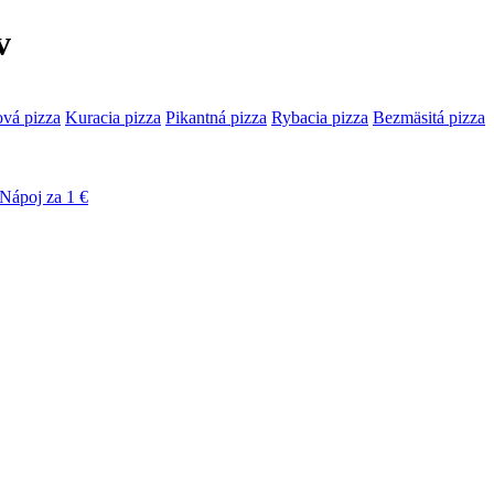
v
ová pizza
Kuracia pizza
Pikantná pizza
Rybacia pizza
Bezmäsitá pizza
Nápoj za 1 €