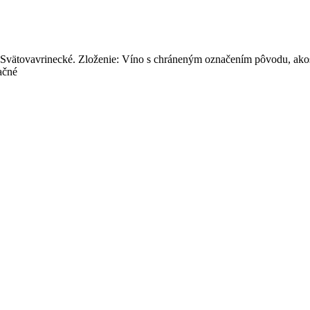
ätovavrinecké. Zloženie: Víno s chráneným označením pôvodu, akost
ačné