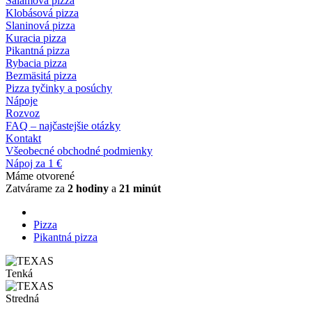
Salámová pizza
Klobásová pizza
Slaninová pizza
Kuracia pizza
Pikantná pizza
Rybacia pizza
Bezmäsitá pizza
Pizza tyčinky a posúchy
Nápoje
Rozvoz
FAQ – najčastejšie otázky
Kontakt
Všeobecné obchodné podmienky
Nápoj za 1 €
Máme otvorené
Zatvárame za
2 hodiny
a
21 minút
Pizza
Pikantná pizza
Tenká
Stredná