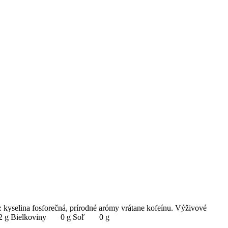
: kyselina fosforečná, prírodné arómy vrátane kofeínu. Výživové
11,2 g Bielkoviny 0 g Soľ 0 g