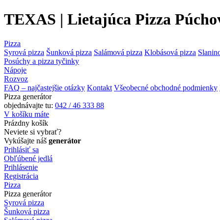
TEXAS | Lietajúca Pizza Púcho
Pizza
Syrová pizza
Šunková pizza
Salámová pizza
Klobásová pizza
Slanin
Posúchy a pizza tyčinky
Nápoje
Rozvoz
FAQ – najčastejšie otázky
Kontakt
Všeobecné obchodné podmienky
Pizza generátor
objednávajte tu:
042 / 46 333 88
V košíku máte
Prázdny košík
Neviete si vybrať?
Vykúšajte náš
generátor
Prihlásiť sa
Obľúbené jedlá
Prihlásenie
Registrácia
Pizza
Pizza generátor
Syrová pizza
Šunková pizza