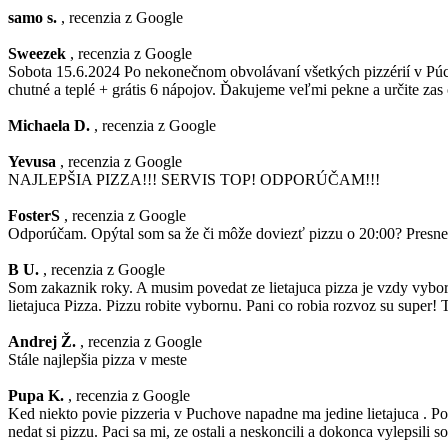
samo s.
, recenzia z Google
Sweezek
, recenzia z Google
Sobota 15.6.2024 Po nekonečnom obvolávaní všetkých pizzérií v Púcho
chutné a teplé + grátis 6 nápojov. Ďakujeme veľmi pekne a určite zas
Michaela D.
, recenzia z Google
Yevusa
, recenzia z Google
NAJLEPŠIA PIZZA!!! SERVIS TOP! ODPORÚČAM!!!
FosterS
, recenzia z Google
Odporúčam. Opýtal som sa že či môže doviezť pizzu o 20:00? Presne o 
B U.
, recenzia z Google
Som zakaznik roky. A musim povedat ze lietajuca pizza je vzdy vybo
lietajuca Pizza. Pizzu robite vybornu. Pani co robia rozvoz su super
Andrej Ž.
, recenzia z Google
Stále najlepšia pizza v meste
Pupa K.
, recenzia z Google
Ked niekto povie pizzeria v Puchove napadne ma jedine lietajuca . Poz
nedat si pizzu. Paci sa mi, ze ostali a neskoncili a dokonca vylepsili s