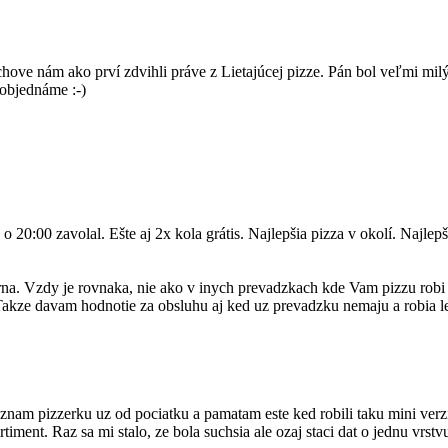
ve nám ako prví zdvihli práve z Lietajúcej pizze. Pán bol veľmi milý
 objednáme :-)
20:00 zavolal. Ešte aj 2x kola grátis. Najlepšia pizza v okolí. Najlep
rna. Vzdy je rovnaka, nie ako v inych prevadzkach kde Vam pizzu rob
! Takze davam hodnotie za obsluhu aj ked uz prevadzku nemaju a robia l
nam pizzerku uz od pociatku a pamatam este ked robili taku mini verziu
ortiment. Raz sa mi stalo, ze bola suchsia ale ozaj staci dat o jednu vrst