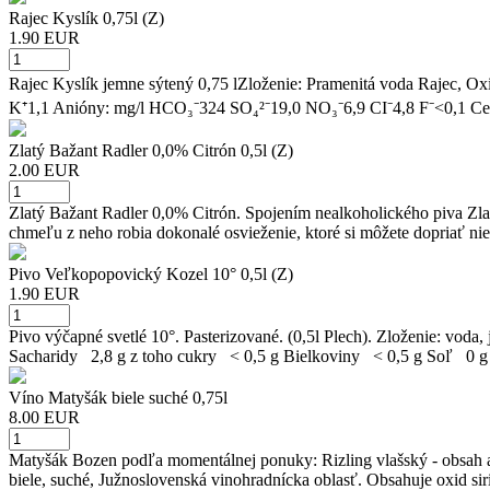
Rajec Kyslík 0,75l (Z)
1.90 EUR
Rajec Kyslík jemne sýtený 0,75 lZloženie: Pramenitá voda Rajec, Oxi
K⁺1,1 Anióny: mg/l HCO₃⁻324 SO₄²⁻19,0 NO₃⁻6,9 CI⁻4,8 F⁻<0,1 Cel
Zlatý Bažant Radler 0,0% Citrón 0,5l (Z)
2.00 EUR
Zlatý Bažant Radler 0,0% Citrón. Spojením nealkoholického piva Zlat
chmeľu z neho robia dokonalé osvieženie, ktoré si môžete dopriať nie
Pivo Veľkopopovický Kozel 10° 0,5l (Z)
1.90 EUR
Pivo výčapné svetlé 10°. Pasterizované. (0,5l Plech). Zloženie: v
Sacharidy 2,8 g z toho cukry < 0,5 g Bielkoviny < 0,5 g Soľ 0 g
Víno Matyšák biele suché 0,75l
8.00 EUR
Matyšák Bozen podľa momentálnej ponuky: Rizling vlašský - obsah a
biele, suché, Južnoslovenská vinohradnícka oblasť. Obsahuje oxid siri