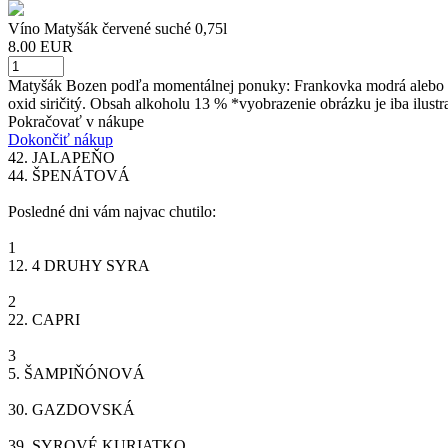
Víno Matyšák červené suché 0,75l
8.00 EUR
Matyšák Bozen podľa momentálnej ponuky: Frankovka modrá alebo Sv
oxid siričitý. Obsah alkoholu 13 % *vyobrazenie obrázku je iba ilustr
Pokračovať v nákupe
Dokončiť nákup
42.
JALAPEŇO
44.
ŠPENÁTOVÁ
Posledné dni vám najvac chutilo:
1
12.
4 DRUHY SYRA
2
22.
CAPRI
3
5.
ŠAMPIŇÓNOVÁ
30.
GAZDOVSKÁ
39.
SYROVÉ KURIATKO