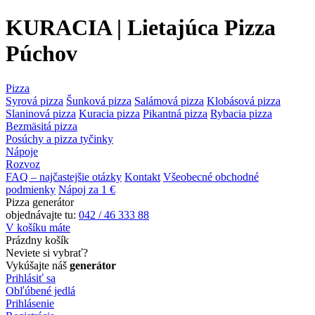
KURACIA | Lietajúca Pizza
Púchov
Pizza
Syrová pizza
Šunková pizza
Salámová pizza
Klobásová pizza
Slaninová pizza
Kuracia pizza
Pikantná pizza
Rybacia pizza
Bezmäsitá pizza
Posúchy a pizza tyčinky
Nápoje
Rozvoz
FAQ – najčastejšie otázky
Kontakt
Všeobecné obchodné
podmienky
Nápoj za 1 €
Pizza generátor
objednávajte tu:
042 / 46 333 88
V košíku máte
Prázdny košík
Neviete si vybrať?
Vykúšajte náš
generátor
Prihlásiť sa
Obľúbené jedlá
Prihlásenie