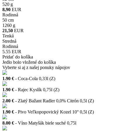
520 g
8,90
EUR
Rodinná
50 cm
1260 g
21,50
EUR
Tenká
Stredná
Rodinná
5.55 EUR
Pridať do košíka
Jedlo bolo vložené do košíka
Vyberte si aj z našej ponuky nápojov
1.90 €
- Coca-Cola 0,33l (Z)
1.90 €
- Rajec Kyslík 0,75l (Z)
2.00 €
- Zlatý Bažant Radler 0,0% Citrón 0,5l (Z)
1.90 €
- Pivo Veľkopopovický Kozel 10° 0,5l (Z)
8.00 €
- Víno Matyšák biele suché 0,75l