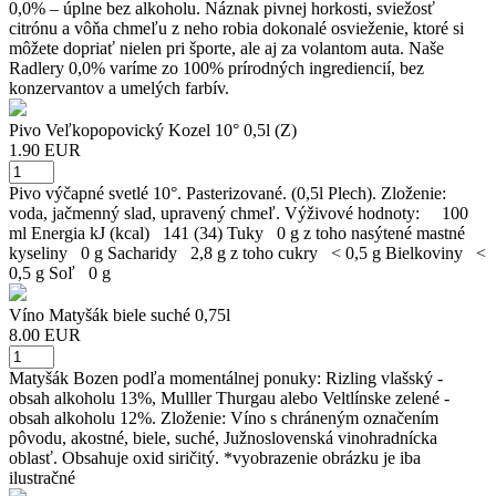
0,0% – úplne bez alkoholu. Náznak pivnej horkosti, sviežosť
citrónu a vôňa chmeľu z neho robia dokonalé osvieženie, ktoré si
môžete dopriať nielen pri športe, ale aj za volantom auta. Naše
Radlery 0,0% varíme zo 100% prírodných ingrediencií, bez
konzervantov a umelých farbív.
Pivo Veľkopopovický Kozel 10° 0,5l (Z)
1.90 EUR
Pivo výčapné svetlé 10°. Pasterizované. (0,5l Plech). Zloženie:
voda, jačmenný slad, upravený chmeľ. Výživové hodnoty: 100
ml Energia kJ (kcal) 141 (34) Tuky 0 g z toho nasýtené mastné
kyseliny 0 g Sacharidy 2,8 g z toho cukry < 0,5 g Bielkoviny <
0,5 g Soľ 0 g
Víno Matyšák biele suché 0,75l
8.00 EUR
Matyšák Bozen podľa momentálnej ponuky: Rizling vlašský -
obsah alkoholu 13%, Mulller Thurgau alebo Veltlínske zelené -
obsah alkoholu 12%. Zloženie: Víno s chráneným označením
pôvodu, akostné, biele, suché, Južnoslovenská vinohradnícka
oblasť. Obsahuje oxid siričitý. *vyobrazenie obrázku je iba
ilustračné