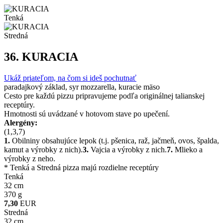
Tenká
Stredná
36.
KURACIA
Ukáž priateľom, na čom si ideš pochutnať
paradajkový základ, syr mozzarella, kuracie mäso
Cesto pre každú pizzu pripravujeme podľa originálnej talianskej
receptúry.
Hmotnosti sú uvádzané v hotovom stave po upečení.
Alergény:
(1,3,7)
1.
Obilniny obsahujúce lepok (t.j. pšenica, raž, jačmeň, ovos, špalda,
kamut a výrobky z nich).
3.
Vajcia a výrobky z nich.
7.
Mlieko a
výrobky z neho.
* Tenká a Stredná pizza majú rozdielne receptúry
Tenká
32 cm
370 g
7,30
EUR
Stredná
32 cm