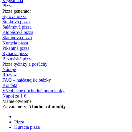
Registrácia
Pizza
Pizza generátor
Syrová pizza
Šunková pizza
Salámová pizza
Klobásová pizza
Slaninová pizza
Kuracia pizza
Pikantná pizza
Rybacia pizza
Bezmäsitá pizza
Pizza tyčinky a posúchy
Nápoje
Rozvoz
FAQ – najčastejšie otázky
Kontakt
Všeobecné obchodné podmienky
Nápoj za 1 €
Máme otvorené
Zatvárame za
5 hodín
a
4 minúty
Pizza
Kuracia pizza