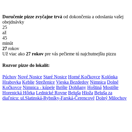
Doručenie pizze zvyčajne trvá
od dokončenia a odoslania vašej
obejdnávky
25
až
45
minút
27
rokov
Už viac ako
27 rokov
pre vás pečieme tú najchutnejšiu pizzu
Rozvor pizze do lokalít:
Púchov
Nové Nosice
Staré Nosice
Horné Kočkovce
Kolónka
Hrabovka
Keblie
Streženice
Vieska Bezdedov
Nimnica
Dolné
Kočkovce
Nimnica - kúpele
Ihrište
Dohňany
Hoštiná
Mostište
Horenická Hôrka
Lednické Rovne
Beluša
Hloža
Beluša za
diaľnicu: ul.Slatinská-Rybníky-Farská-Čerencové
Dolný Milochov