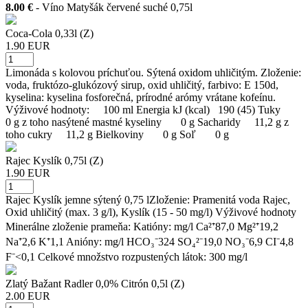
8.00 €
- Víno Matyšák červené suché 0,75l
Coca-Cola 0,33l (Z)
1.90 EUR
Limonáda s kolovou príchuťou. Sýtená oxidom uhličitým. Zloženie:
voda, fruktózo-glukózový sirup, oxid uhličitý, farbivo: E 150d,
kyselina: kyselina fosforečná, prírodné arómy vrátane kofeínu.
Výživové hodnoty: 100 ml Energia kJ (kcal) 190 (45) Tuky
0 g z toho nasýtené mastné kyseliny 0 g Sacharidy 11,2 g z
toho cukry 11,2 g Bielkoviny 0 g Soľ 0 g
Rajec Kyslík 0,75l (Z)
1.90 EUR
Rajec Kyslík jemne sýtený 0,75 lZloženie: Pramenitá voda Rajec,
Oxid uhličitý (max. 3 g/l), Kyslík (15 - 50 mg/l) Výživové hodnoty
Minerálne zloženie prameňa: Katióny: mg/l Ca²⁺87,0 Mg²⁺19,2
Na⁺2,6 K⁺1,1 Anióny: mg/l HCO₃⁻324 SO₄²⁻19,0 NO₃⁻6,9 CI⁻4,8
F⁻<0,1 Celkové množstvo rozpustených látok: 300 mg/l
Zlatý Bažant Radler 0,0% Citrón 0,5l (Z)
2.00 EUR