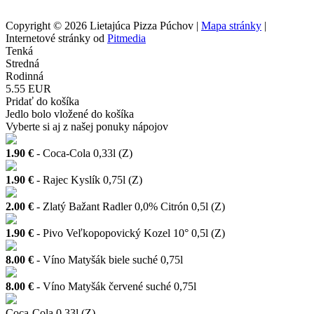
Copyright © 2026 Lietajúca Pizza Púchov |
Mapa stránky
|
Internetové stránky od
Pitmedia
Tenká
Stredná
Rodinná
5.55 EUR
Pridať do košíka
Jedlo bolo vložené do košíka
Vyberte si aj z našej ponuky nápojov
1.90 €
- Coca-Cola 0,33l (Z)
1.90 €
- Rajec Kyslík 0,75l (Z)
2.00 €
- Zlatý Bažant Radler 0,0% Citrón 0,5l (Z)
1.90 €
- Pivo Veľkopopovický Kozel 10° 0,5l (Z)
8.00 €
- Víno Matyšák biele suché 0,75l
8.00 €
- Víno Matyšák červené suché 0,75l
Coca-Cola 0,33l (Z)