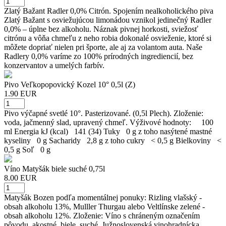
Zlatý Bažant Radler 0,0% Citrón. Spojením nealkoholického piva
Zlatý Bažant s osviežujúcou limonádou vznikol jedinečný Radler
0,0% – úplne bez alkoholu. Náznak pivnej horkosti, sviežosť
citrónu a vôňa chmeľu z neho robia dokonalé osvieženie, ktoré si
môžete dopriať nielen pri športe, ale aj za volantom auta. Naše
Radlery 0,0% varíme zo 100% prírodných ingrediencií, bez
konzervantov a umelých farbív.
Pivo Veľkopopovický Kozel 10° 0,5l (Z)
1.90 EUR
Pivo výčapné svetlé 10°. Pasterizované. (0,5l Plech). Zloženie:
voda, jačmenný slad, upravený chmeľ. Výživové hodnoty: 100
ml Energia kJ (kcal) 141 (34) Tuky 0 g z toho nasýtené mastné
kyseliny 0 g Sacharidy 2,8 g z toho cukry < 0,5 g Bielkoviny <
0,5 g Soľ 0 g
Víno Matyšák biele suché 0,75l
8.00 EUR
Matyšák Bozen podľa momentálnej ponuky: Rizling vlašský -
obsah alkoholu 13%, Mulller Thurgau alebo Veltlínske zelené -
obsah alkoholu 12%. Zloženie: Víno s chráneným označením
pôvodu, akostné, biele, suché, Južnoslovenská vinohradnícka