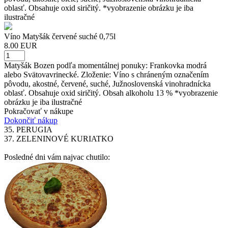
oblasť. Obsahuje oxid siričitý. *vyobrazenie obrázku je iba
ilustračné
Víno Matyšák červené suché 0,75l
8.00 EUR
Matyšák Bozen podľa momentálnej ponuky: Frankovka modrá
alebo Svätovavrinecké. Zloženie: Víno s chráneným označením
pôvodu, akostné, červené, suché, Južnoslovenská vinohradnícka
oblasť. Obsahuje oxid siričitý. Obsah alkoholu 13 % *vyobrazenie
obrázku je iba ilustračné
Pokračovať v nákupe
Dokončiť nákup
35.
PERUGIA
37.
ZELENINOVÉ KURIATKO
Posledné dni vám najvac chutilo: