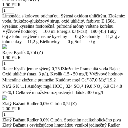
1.90 EUR
Limonáda s kolovou príchuťou. Sýtená oxidom uhličitým. Zloženie:
voda, fruktózo-glukózový sirup, oxid uhličitý, farbivo: E 150d,
kyselina: kyselina fosforečná, prírodné arómy vrátane kofeínu.
Výživové hodnoty: 100 ml Energia kJ (kcal) 190 (45) Tuky
0 g z toho nasýtené mastné kyseliny 0 g Sacharidy 11,2 g z
toho cukry 11,2 g Bielkoviny 0 g Soľ 0 g
Rajec Kyslík 0,75l (Z)
1.90 EUR
Rajec Kyslík jemne sýtený 0,75 lZloženie: Pramenitá voda Rajec,
Oxid uhličitý (max. 3 g/l), Kyslík (15 - 50 mg/l) Výživové hodnoty
Minerálne zloženie prameňa: Katióny: mg/l Ca²⁺87,0 Mg²⁺19,2
Na⁺2,6 K⁺1,1 Anióny: mg/l HCO₃⁻324 SO₄²⁻19,0 NO₃⁻6,9 CI⁻4,8
F⁻<0,1 Celkové množstvo rozpustených látok: 300 mg/l
Zlatý Bažant Radler 0,0% Citrón 0,5l (Z)
2.00 EUR
Zlatý Bažant Radler 0,0% Citrón. Spojením nealkoholického piva
Zlatý Bažant s osviežujúcou limonádou vznikol jedinečný Radler