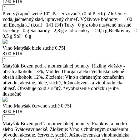
1.90 EUR
Pivo výčapné svetlé 10°. Pasterizované. (0,5l Plech). Zloženie:
voda, jačmenný slad, upravený chmeľ. Výživové hodnoty: 100
ml Energia kJ (kcal) 141 (34) Tuky 0 g z toho nasýtené mastné
kyseliny 0 g Sacharidy 2,8 g z toho cukry < 0,5 g Bielkoviny <
0,5 g Soľ 0 g
Víno Matyšák biele suché 0,75l
8.00 EUR
Matyšák Bozen podľa momentálnej ponuky: Rizling vlašský -
obsah alkoholu 13%, Mulller Thurgau alebo Veltlínske zelené -
obsah alkoholu 12%. Zloženie: Víno s chráneným označením
pôvodu, akostné, biele, suché, Južnoslovenská vinohradnícka
oblasť. Obsahuje oxid siričitý. *vyobrazenie obrázku je iba
ilustračné
Víno Matyšák červené suché 0,75l
8.00 EUR
Matyšák Bozen podľa momentálnej ponuky: Frankovka modrá
alebo Svätovavrinecké. Zloženie: Víno s chráneným označením
pôvodu, akostné, červené, suché, Južnoslovenská vinohradnícka