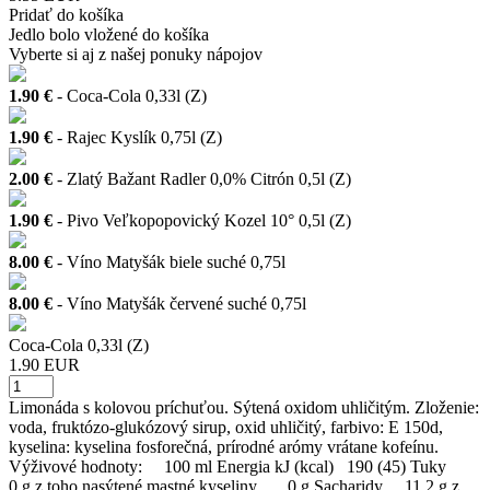
Pridať do košíka
Jedlo bolo vložené do košíka
Vyberte si aj z našej ponuky nápojov
1.90 €
- Coca-Cola 0,33l (Z)
1.90 €
- Rajec Kyslík 0,75l (Z)
2.00 €
- Zlatý Bažant Radler 0,0% Citrón 0,5l (Z)
1.90 €
- Pivo Veľkopopovický Kozel 10° 0,5l (Z)
8.00 €
- Víno Matyšák biele suché 0,75l
8.00 €
- Víno Matyšák červené suché 0,75l
Coca-Cola 0,33l (Z)
1.90 EUR
Limonáda s kolovou príchuťou. Sýtená oxidom uhličitým. Zloženie:
voda, fruktózo-glukózový sirup, oxid uhličitý, farbivo: E 150d,
kyselina: kyselina fosforečná, prírodné arómy vrátane kofeínu.
Výživové hodnoty: 100 ml Energia kJ (kcal) 190 (45) Tuky
0 g z toho nasýtené mastné kyseliny 0 g Sacharidy 11,2 g z