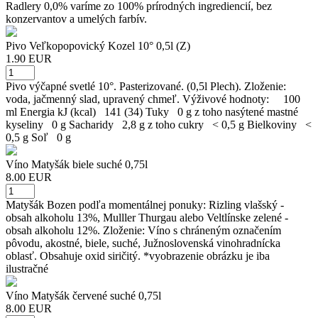
Radlery 0,0% varíme zo 100% prírodných ingrediencií, bez
konzervantov a umelých farbív.
Pivo Veľkopopovický Kozel 10° 0,5l (Z)
1.90 EUR
Pivo výčapné svetlé 10°. Pasterizované. (0,5l Plech). Zloženie:
voda, jačmenný slad, upravený chmeľ. Výživové hodnoty: 100
ml Energia kJ (kcal) 141 (34) Tuky 0 g z toho nasýtené mastné
kyseliny 0 g Sacharidy 2,8 g z toho cukry < 0,5 g Bielkoviny <
0,5 g Soľ 0 g
Víno Matyšák biele suché 0,75l
8.00 EUR
Matyšák Bozen podľa momentálnej ponuky: Rizling vlašský -
obsah alkoholu 13%, Mulller Thurgau alebo Veltlínske zelené -
obsah alkoholu 12%. Zloženie: Víno s chráneným označením
pôvodu, akostné, biele, suché, Južnoslovenská vinohradnícka
oblasť. Obsahuje oxid siričitý. *vyobrazenie obrázku je iba
ilustračné
Víno Matyšák červené suché 0,75l
8.00 EUR