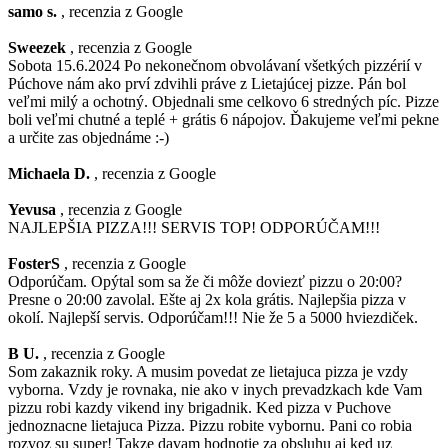
samo s.
, recenzia z Google
Sweezek
, recenzia z Google
Sobota 15.6.2024 Po nekonečnom obvolávaní všetkých pizzérií v
Púchove nám ako prví zdvihli práve z Lietajúcej pizze. Pán bol
veľmi milý a ochotný. Objednali sme celkovo 6 stredných píc. Pizze
boli veľmi chutné a teplé + grátis 6 nápojov. Ďakujeme veľmi pekne
a určite zas objednáme :-)
Michaela D.
, recenzia z Google
Yevusa
, recenzia z Google
NAJLEPŠIA PIZZA!!! SERVIS TOP! ODPORÚČAM!!!
FosterS
, recenzia z Google
Odporúčam. Opýtal som sa že či môže doviezť pizzu o 20:00?
Presne o 20:00 zavolal. Ešte aj 2x kola grátis. Najlepšia pizza v
okolí. Najlepší servis. Odporúčam!!! Nie že 5 a 5000 hviezdiček.
B U.
, recenzia z Google
Som zakaznik roky. A musim povedat ze lietajuca pizza je vzdy
vyborna. Vzdy je rovnaka, nie ako v inych prevadzkach kde Vam
pizzu robi kazdy vikend iny brigadnik. Ked pizza v Puchove
jednoznacne lietajuca Pizza. Pizzu robite vybornu. Pani co robia
rozvoz su super! Takze davam hodnotie za obsluhu aj ked uz