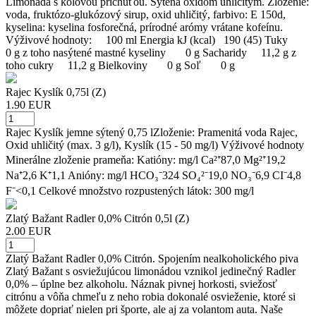
Limonáda s kolovou príchuťou. Sýtená oxidom uhličitým. Zloženie:
voda, fruktózo-glukózový sirup, oxid uhličitý, farbivo: E 150d,
kyselina: kyselina fosforečná, prírodné arómy vrátane kofeínu.
Výživové hodnoty: 100 ml Energia kJ (kcal) 190 (45) Tuky
0 g z toho nasýtené mastné kyseliny 0 g Sacharidy 11,2 g z
toho cukry 11,2 g Bielkoviny 0 g Soľ 0 g
Rajec Kyslík 0,75l (Z)
1.90 EUR
Rajec Kyslík jemne sýtený 0,75 lZloženie: Pramenitá voda Rajec,
Oxid uhličitý (max. 3 g/l), Kyslík (15 - 50 mg/l) Výživové hodnoty
Minerálne zloženie prameňa: Katióny: mg/l Ca²⁺87,0 Mg²⁺19,2
Na⁺2,6 K⁺1,1 Anióny: mg/l HCO₃⁻324 SO₄²⁻19,0 NO₃⁻6,9 CI⁻4,8
F⁻<0,1 Celkové množstvo rozpustených látok: 300 mg/l
Zlatý Bažant Radler 0,0% Citrón 0,5l (Z)
2.00 EUR
Zlatý Bažant Radler 0,0% Citrón. Spojením nealkoholického piva
Zlatý Bažant s osviežujúcou limonádou vznikol jedinečný Radler
0,0% – úplne bez alkoholu. Náznak pivnej horkosti, sviežosť
citrónu a vôňa chmeľu z neho robia dokonalé osvieženie, ktoré si
môžete dopriať nielen pri športe, ale aj za volantom auta. Naše