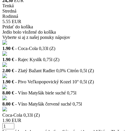
24,30
EUR
Tenká
Stredná
Rodinná
5.55 EUR
Pridať do košíka
Jedlo bolo vložené do košíka
Vyberte si aj z našej ponuky nápojov
1.90 €
- Coca-Cola 0,33l (Z)
1.90 €
- Rajec Kyslík 0,75l (Z)
2.00 €
- Zlatý Bažant Radler 0,0% Citrón 0,5l (Z)
1.90 €
- Pivo Veľkopopovický Kozel 10° 0,5l (Z)
8.00 €
- Víno Matyšák biele suché 0,75l
8.00 €
- Víno Matyšák červené suché 0,75l
Coca-Cola 0,33l (Z)
1.90 EUR