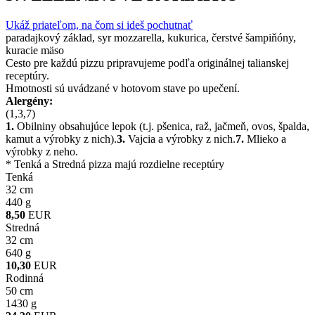
Ukáž priateľom, na čom si ideš pochutnať
paradajkový základ, syr mozzarella, kukurica, čerstvé šampiňóny,
kuracie mäso
Cesto pre každú pizzu pripravujeme podľa originálnej talianskej
receptúry.
Hmotnosti sú uvádzané v hotovom stave po upečení.
Alergény:
(1,3,7)
1.
Obilniny obsahujúce lepok (t.j. pšenica, raž, jačmeň, ovos, špalda,
kamut a výrobky z nich).
3.
Vajcia a výrobky z nich.
7.
Mlieko a
výrobky z neho.
* Tenká a Stredná pizza majú rozdielne receptúry
Tenká
32 cm
440 g
8,50
EUR
Stredná
32 cm
640 g
10,30
EUR
Rodinná
50 cm
1430 g