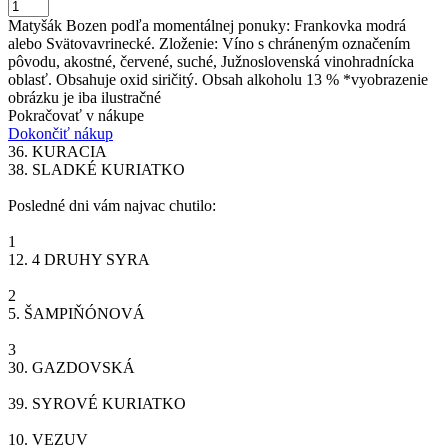
Matyšák Bozen podľa momentálnej ponuky: Frankovka modrá
alebo Svätovavrinecké. Zloženie: Víno s chráneným označením
pôvodu, akostné, červené, suché, Južnoslovenská vinohradnícka
oblasť. Obsahuje oxid siričitý. Obsah alkoholu 13 % *vyobrazenie
obrázku je iba ilustračné
Pokračovať v nákupe
Dokončiť nákup
36.
KURACIA
38.
SLADKÉ KURIATKO
Posledné dni vám najvac chutilo:
1
12.
4 DRUHY SYRA
2
5.
ŠAMPIŇÓNOVÁ
3
30.
GAZDOVSKÁ
39.
SYROVÉ KURIATKO
10.
VEZUV