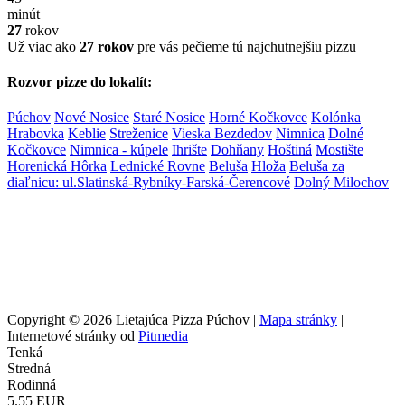
minút
27
rokov
Už viac ako
27 rokov
pre vás pečieme tú najchutnejšiu pizzu
Rozvor pizze do lokalít:
Púchov
Nové Nosice
Staré Nosice
Horné Kočkovce
Kolónka
Hrabovka
Keblie
Streženice
Vieska Bezdedov
Nimnica
Dolné
Kočkovce
Nimnica - kúpele
Ihrište
Dohňany
Hoštiná
Mostište
Horenická Hôrka
Lednické Rovne
Beluša
Hloža
Beluša za
diaľnicu: ul.Slatinská-Rybníky-Farská-Čerencové
Dolný Milochov
Copyright © 2026 Lietajúca Pizza Púchov |
Mapa stránky
|
Internetové stránky od
Pitmedia
Tenká
Stredná
Rodinná
5.55 EUR