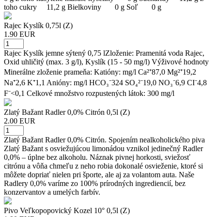
toho cukry 11,2 g Bielkoviny 0 g Soľ 0 g
Rajec Kyslík 0,75l (Z)
1.90 EUR
Rajec Kyslík jemne sýtený 0,75 lZloženie: Pramenitá voda Rajec,
Oxid uhličitý (max. 3 g/l), Kyslík (15 - 50 mg/l) Výživové hodnoty
Minerálne zloženie prameňa: Katióny: mg/l Ca²⁺87,0 Mg²⁺19,2
Na⁺2,6 K⁺1,1 Anióny: mg/l HCO₃⁻324 SO₄²⁻19,0 NO₃⁻6,9 CI⁻4,8
F⁻<0,1 Celkové množstvo rozpustených látok: 300 mg/l
Zlatý Bažant Radler 0,0% Citrón 0,5l (Z)
2.00 EUR
Zlatý Bažant Radler 0,0% Citrón. Spojením nealkoholického piva
Zlatý Bažant s osviežujúcou limonádou vznikol jedinečný Radler
0,0% – úplne bez alkoholu. Náznak pivnej horkosti, sviežosť
citrónu a vôňa chmeľu z neho robia dokonalé osvieženie, ktoré si
môžete dopriať nielen pri športe, ale aj za volantom auta. Naše
Radlery 0,0% varíme zo 100% prírodných ingrediencií, bez
konzervantov a umelých farbív.
Pivo Veľkopopovický Kozel 10° 0,5l (Z)