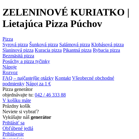
ZELENINOVÉ KURIATKO |
Lietajúca Pizza Púchov
Pizza
Syrová pizza
Šunková pizza
Salámová pizza
Klobásová pizza
Slaninová pizza
Kuracia pizza
Pikantná pizza
Rybacia pizza
Bezmäsitá pizza
Posúchy a pizza tyčinky
Nápoje
Rozvoz
FAQ – najčastejšie otázky
Kontakt
Všeobecné obchodné
podmienky
Nápoj za 1 €
Pizza generátor
objednávajte tu:
042 / 46 333 88
V košíku máte
Prázdny košík
Neviete si vybrať?
Vykúšajte náš
generátor
Prihlásiť sa
Obľúbené jedlá
Prihlásenie