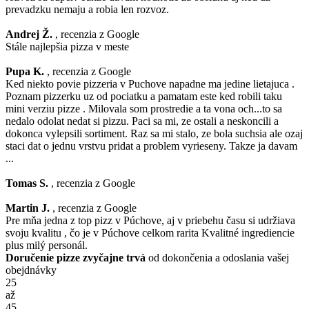
prevadzku nemaju a robia len rozvoz.
Andrej Ž.
, recenzia z Google
Stále najlepšia pizza v meste
Pupa K.
, recenzia z Google
Ked niekto povie pizzeria v Puchove napadne ma jedine lietajuca .
Poznam pizzerku uz od pociatku a pamatam este ked robili taku
mini verziu pizze . Milovala som prostredie a ta vona och...to sa
nedalo odolat nedat si pizzu. Paci sa mi, ze ostali a neskoncili a
dokonca vylepsili sortiment. Raz sa mi stalo, ze bola suchsia ale ozaj
staci dat o jednu vrstvu pridat a problem vyrieseny. Takze ja davam
...
Tomas S.
, recenzia z Google
Martin J.
, recenzia z Google
Pre mňa jedna z top pizz v Púchove, aj v priebehu času si udržiava
svoju kvalitu , čo je v Púchove celkom rarita Kvalitné ingrediencie
plus milý personál.
Doručenie pizze zvyčajne trvá
od dokončenia a odoslania vašej
obejdnávky
25
až
45