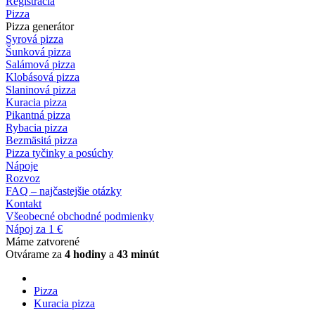
Registrácia
Pizza
Pizza generátor
Syrová pizza
Šunková pizza
Salámová pizza
Klobásová pizza
Slaninová pizza
Kuracia pizza
Pikantná pizza
Rybacia pizza
Bezmäsitá pizza
Pizza tyčinky a posúchy
Nápoje
Rozvoz
FAQ – najčastejšie otázky
Kontakt
Všeobecné obchodné podmienky
Nápoj za 1 €
Máme zatvorené
Otvárame za
4 hodiny
a
43 minút
Pizza
Kuracia pizza